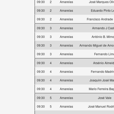
09:30
2
Amarelas
José Marques Oli
09:30
2
Amarelas
Eduardo Pinto Le
09:30
2
Amarelas
Francisco Andrade
09:30
3
Amarelas
Armando J Cast
09:30
3
Amarelas
António B. Mim
09:30
3
Amarelas
Armando Miguel de Amor
09:30
3
Amarelas
Fernando Lim
09:30
4
Amarelas
Arsénio Almei
09:30
4
Amarelas
Fernando Madri
09:30
4
Amarelas
Joaquim José Mar
09:30
4
Amarelas
Mario Ferreira Bap
09:30
5
Amarelas
José Vale
09:30
5
Amarelas
José Manuel Rodr