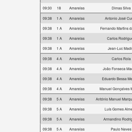
09:30
18
Amarelas
Dimas Silva
09:38
1 A
Amarelas
Antonio José Cu
09:38
1 A
Amarelas
Fernando Martins d
09:38
1 A
Amarelas
Carlos Rodrigu
09:38
1 A
Amarelas
Jean-Luc Madi
09:38
4 A
Amarelas
Carlos Rola
09:38
4 A
Amarelas
João Fonseca Ma
09:38
4 A
Amarelas
Eduardo Bessa M
09:38
4 A
Amarelas
Manuel Gonçalves M
09:38
5 A
Amarelas
António Manuel Marqu
09:38
5 A
Amarelas
Luís Gomes Alm
09:38
5 A
Amarelas
Armandino Rodri
09:38
5 A
Amarelas
Paulo Neves