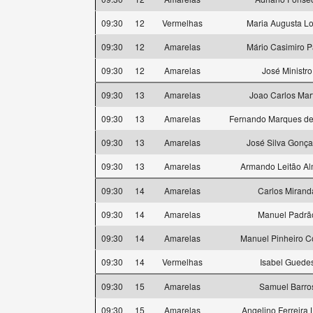
09:30
12
Vermelhas
Maria Augusta L
09:30
12
Amarelas
Mário Casimiro P
09:30
12
Amarelas
José Ministro
09:30
13
Amarelas
Joao Carlos Mar
09:30
13
Amarelas
Fernando Marques de 
09:30
13
Amarelas
José Silva Gonça
09:30
13
Amarelas
Armando Leitão Al
09:30
14
Amarelas
Carlos Mirand
09:30
14
Amarelas
Manuel Padrã
09:30
14
Amarelas
Manuel Pinheiro C
09:30
14
Vermelhas
Isabel Guede
09:30
15
Amarelas
Samuel Barro
09:30
15
Amarelas
Angelino Ferreira