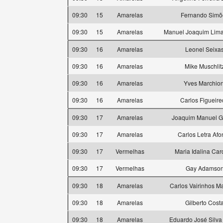
09:30
15
Amarelas
Fernando Simõ
09:30
15
Amarelas
Manuel Joaquim Lima
09:30
16
Amarelas
Leonel Seixa
09:30
16
Amarelas
Mike Muschlit
09:30
16
Amarelas
Yves Marchion
09:30
16
Amarelas
Carlos Figueir
09:30
17
Amarelas
Joaquim Manuel 
09:30
17
Amarelas
Carlos Letra Afo
09:30
17
Vermelhas
Maria Idalina Ca
09:30
17
Vermelhas
Gay Adamso
09:30
18
Amarelas
Carlos Vairinhos M
09:30
18
Amarelas
Gilberto Cost
09:30
18
Amarelas
Eduardo José Silva