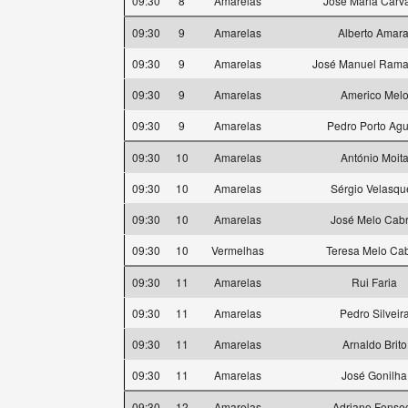
09:30
8
Amarelas
José Maria Carv
09:30
9
Amarelas
Alberto Amara
09:30
9
Amarelas
José Manuel Rama
09:30
9
Amarelas
Americo Mel
09:30
9
Amarelas
Pedro Porto Agu
09:30
10
Amarelas
António Moit
09:30
10
Amarelas
Sérgio Velasqu
09:30
10
Amarelas
José Melo Cabr
09:30
10
Vermelhas
Teresa Melo Cab
09:30
11
Amarelas
Rui Faria
09:30
11
Amarelas
Pedro Silveir
09:30
11
Amarelas
Arnaldo Brito
09:30
11
Amarelas
José Gonilha
09:30
12
Amarelas
Adriano Fonse