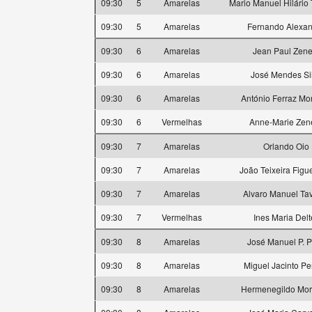
09:30
5
Amarelas
Mario Manuel Hilário
09:30
5
Amarelas
Fernando Alexa
09:30
6
Amarelas
Jean Paul Zene
09:30
6
Amarelas
José Mendes Si
09:30
6
Amarelas
António Ferraz Mo
09:30
6
Vermelhas
Anne-Marie Zen
09:30
7
Amarelas
Orlando Oio
09:30
7
Amarelas
João Teixeira Figu
09:30
7
Amarelas
Alvaro Manuel Ta
09:30
7
Vermelhas
Ines Maria Delte
09:30
8
Amarelas
José Manuel P. P
09:30
8
Amarelas
Miguel Jacinto Pe
09:30
8
Amarelas
Hermenegildo Mo