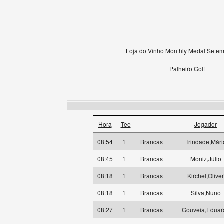
Loja do Vinho Monthly Medal Sete
Palheiro Golf
Hora
Tee
Jogador
08:54
1
Brancas
Trindade,Mári
08:45
1
Brancas
Moniz,Júlio
08:18
1
Brancas
Kirchel,Oliver
08:18
1
Brancas
Silva,Nuno
08:27
1
Brancas
Gouveia,Eduar