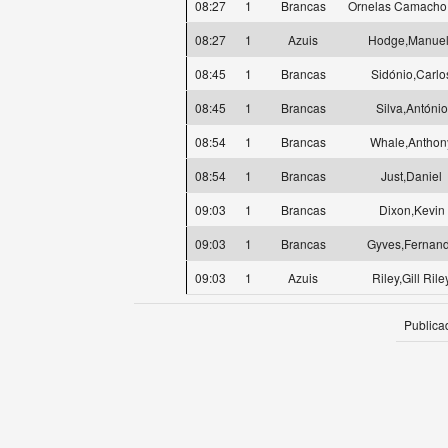
08:27
1
Brancas
Ornelas Camacho
08:27
1
Azuis
Hodge,Manue
08:45
1
Brancas
Sidónio,Carlo
08:45
1
Brancas
Silva,António
08:54
1
Brancas
Whale,Anthon
08:54
1
Brancas
Just,Daniel
09:03
1
Brancas
Dixon,Kevin
09:03
1
Brancas
Gyves,Fernan
09:03
1
Azuis
Riley,Gill Rile
Publica