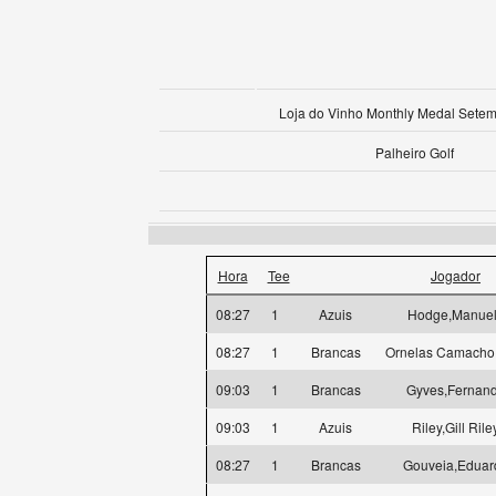
Loja do Vinho Monthly Medal Sete
Palheiro Golf
Hora
Tee
Jogador
08:27
1
Azuis
Hodge,Manue
08:27
1
Brancas
Ornelas Camacho
09:03
1
Brancas
Gyves,Fernan
09:03
1
Azuis
Riley,Gill Rile
08:27
1
Brancas
Gouveia,Eduar