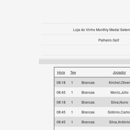
Loja do Vinho Monthly Medal Sete
Palheiro Golf
Hora
Tee
Jogador
08:18
1
Brancas
Kirchel,Oliver
08:45
1
Brancas
Moniz,Júlio
08:18
1
Brancas
Silva,Nuno
08:45
1
Brancas
Sidónio,Carlo
08:45
1
Brancas
Silva,António