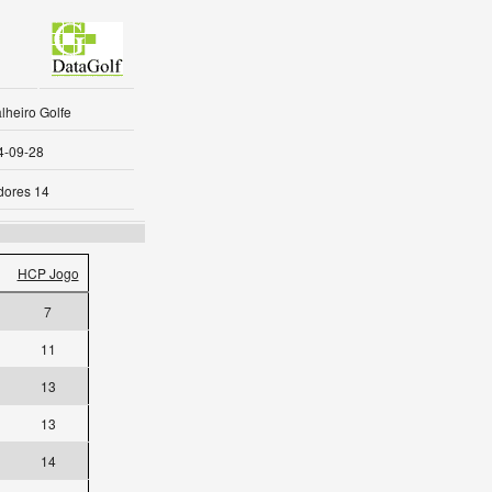
lheiro Golfe
4-09-28
dores 14
HCP Jogo
7
11
13
13
14