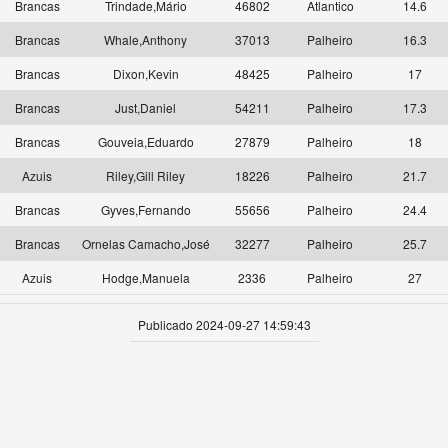
Brancas
Trindade,Mário
46802
Atlantico
14.6
Brancas
Whale,Anthony
37013
Palheiro
16.3
Brancas
Dixon,Kevin
48425
Palheiro
17
Brancas
Just,Daniel
54211
Palheiro
17.3
Brancas
Gouveia,Eduardo
27879
Palheiro
18
Azuis
Riley,Gill Riley
18226
Palheiro
21.7
Brancas
Gyves,Fernando
55656
Palheiro
24.4
Brancas
Ornelas Camacho,José
32277
Palheiro
25.7
Azuis
Hodge,Manuela
2336
Palheiro
27
Publicado 2024-09-27 14:59:43