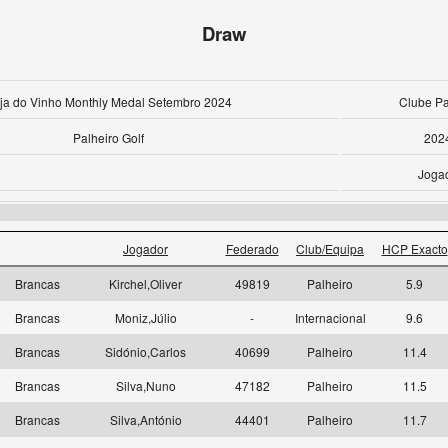
Draw
ja do Vinho Monthly Medal Setembro 2024
Clube Pa
Palheiro Golf
202
Joga
Jogador
Federado
Club/Equipa
HCP Exacto
Brancas
Kirchel,Oliver
49819
Palheiro
5.9
Brancas
Moniz,Júlio
-
Internacional
9.6
Brancas
Sidónio,Carlos
40699
Palheiro
11.4
Brancas
Silva,Nuno
47182
Palheiro
11.5
Brancas
Silva,António
44401
Palheiro
11.7