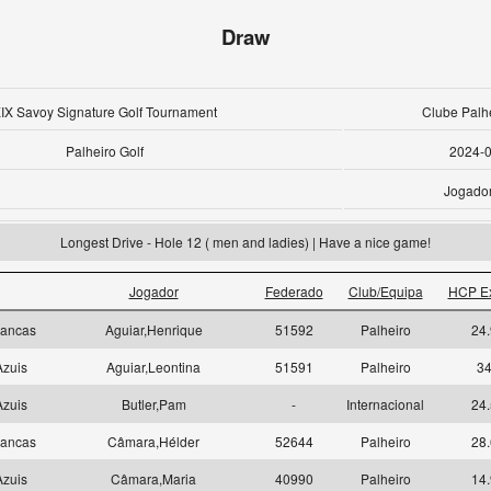
Draw
IX Savoy Signature Golf Tournament
Clube Palhe
Palheiro Golf
2024-
Jogado
Longest Drive - Hole 12 ( men and ladies) | Have a nice game!
Jogador
Federado
Club/Equipa
HCP E
ancas
Aguiar,Henrique
51592
Palheiro
24.
zuis
Aguiar,Leontina
51591
Palheiro
3
zuis
Butler,Pam
-
Internacional
24.
ancas
Câmara,Hélder
52644
Palheiro
28.
zuis
Câmara,Maria
40990
Palheiro
14.