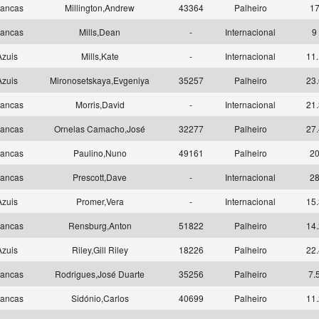
ancas
Millington,Andrew
43364
Palheiro
1
ancas
Mills,Dean
-
Internacional
9
zuis
Mills,Kate
-
Internacional
11.
zuis
Mironosetskaya,Evgeniya
35257
Palheiro
23.
ancas
Morris,David
-
Internacional
21.
ancas
Ornelas Camacho,José
32277
Palheiro
27.
ancas
Paulino,Nuno
49161
Palheiro
2
ancas
Prescott,Dave
-
Internacional
2
zuis
Promer,Vera
-
Internacional
15.
ancas
Rensburg,Anton
51822
Palheiro
14.
zuis
Riley,Gill Riley
18226
Palheiro
22.
ancas
Rodrigues,José Duarte
35256
Palheiro
7.
ancas
Sidónio,Carlos
40699
Palheiro
11.