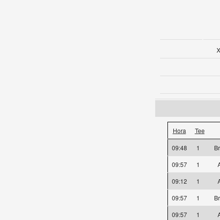
X
Hora
Tee
09:48
1
Br
09:57
1
A
09:12
1
A
09:57
1
Br
09:57
1
A