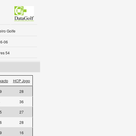
iro Golfe
06-06
res 54
xacto
HCP Jogo
9
28
4
36
5
27
6
28
9
16