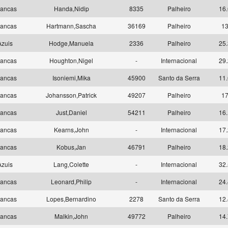
ancas
Handa,Nidip
8335
Palheiro
16.
ancas
Hartmann,Sascha
36169
Palheiro
1
zuis
Hodge,Manuela
2336
Palheiro
25.
ancas
Houghton,Nigel
-
Internacional
29.
ancas
Isoniemi,Mika
45900
Santo da Serra
11.
ancas
Johansson,Patrick
49207
Palheiro
1
ancas
Just,Daniel
54211
Palheiro
16.
ancas
Kearns,John
-
Internacional
17.
ancas
Kobus,Jan
46791
Palheiro
18.
zuis
Lang,Colette
-
Internacional
32.
ancas
Leonard,Philip
-
Internacional
24.
ancas
Lopes,Bernardino
2278
Santo da Serra
12.
ancas
Malkin,John
49772
Palheiro
14.