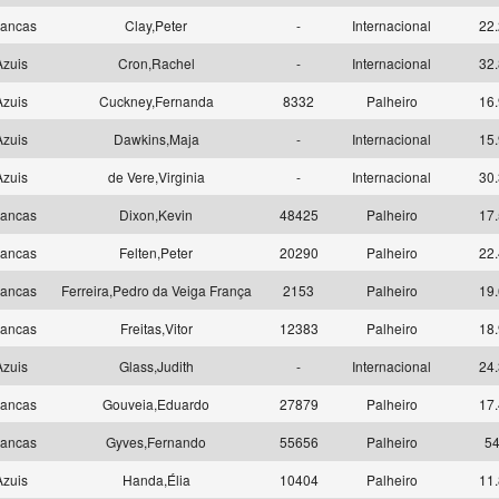
ancas
Clay,Peter
-
Internacional
22.
zuis
Cron,Rachel
-
Internacional
32.
zuis
Cuckney,Fernanda
8332
Palheiro
16.
zuis
Dawkins,Maja
-
Internacional
15.
zuis
de Vere,Virginia
-
Internacional
30.
ancas
Dixon,Kevin
48425
Palheiro
17.
ancas
Felten,Peter
20290
Palheiro
22.
ancas
Ferreira,Pedro da Veiga França
2153
Palheiro
19.
ancas
Freitas,Vitor
12383
Palheiro
18.
zuis
Glass,Judith
-
Internacional
24.
ancas
Gouveia,Eduardo
27879
Palheiro
17.
ancas
Gyves,Fernando
55656
Palheiro
5
zuis
Handa,Élia
10404
Palheiro
11.