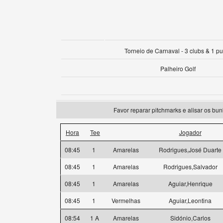
Torneio de Carnaval - 3 clubs & 1 pu
Palheiro Golf
Favor reparar pitchmarks e alisar os bun
Hora
Tee
Jogador
08:45
1
Amarelas
Rodrigues,José Duarte
08:45
1
Amarelas
Rodrigues,Salvador
08:45
1
Amarelas
Aguiar,Henrique
08:45
1
Vermelhas
Aguiar,Leontina
08:54
1 A
Amarelas
Sidónio,Carlos