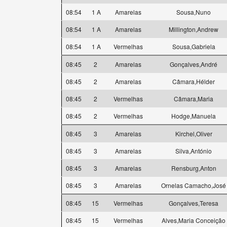
08:54
1 A
Amarelas
Sousa,Nuno
08:54
1 A
Amarelas
Millington,Andrew
08:54
1 A
Vermelhas
Sousa,Gabriela
08:45
2
Amarelas
Gonçalves,André
08:45
2
Amarelas
Câmara,Hélder
08:45
2
Vermelhas
Câmara,Maria
08:45
2
Vermelhas
Hodge,Manuela
08:45
3
Amarelas
Kirchel,Oliver
08:45
3
Amarelas
Silva,António
08:45
3
Amarelas
Rensburg,Anton
08:45
3
Amarelas
Ornelas Camacho,José
08:45
15
Vermelhas
Gonçalves,Teresa
08:45
15
Vermelhas
Alves,Maria Conceição