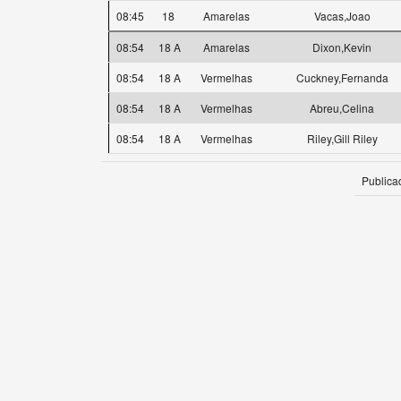
08:45
18
Amarelas
Vacas,Joao
08:54
18 A
Amarelas
Dixon,Kevin
08:54
18 A
Vermelhas
Cuckney,Fernanda
08:54
18 A
Vermelhas
Abreu,Celina
08:54
18 A
Vermelhas
Riley,Gill Riley
Publica