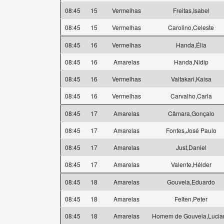
08:45
15
Vermelhas
Freitas,Isabel
08:45
15
Vermelhas
Carolino,Celeste
08:45
16
Vermelhas
Handa,Élia
08:45
16
Amarelas
Handa,Nidip
08:45
16
Vermelhas
Valtakari,Kaisa
08:45
16
Vermelhas
Carvalho,Carla
08:45
17
Amarelas
Câmara,Gonçalo
08:45
17
Amarelas
Fontes,José Paulo
08:45
17
Amarelas
Just,Daniel
08:45
17
Amarelas
Valente,Hélder
08:45
18
Amarelas
Gouveia,Eduardo
08:45
18
Amarelas
Felten,Peter
08:45
18
Amarelas
Homem de Gouveia,Lucia