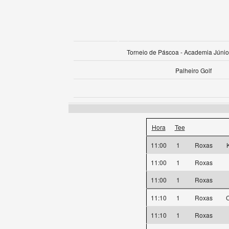
Torneio de Páscoa - Academia Júnio
Palheiro Golf
Hora
Tee
11:00
1
Roxas
11:00
1
Roxas
11:00
1
Roxas
11:10
1
Roxas
C
11:10
1
Roxas