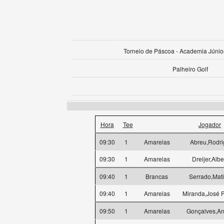
Torneio de Páscoa - Academia Júnio
Palheiro Golf
Hora
Tee
Jogador
09:30
1
Amarelas
Abreu,Rodri
09:30
1
Amarelas
Dreijer,Albe
09:40
1
Brancas
Serrado,Mat
09:40
1
Amarelas
Miranda,José 
09:50
1
Amarelas
Gonçalves,An