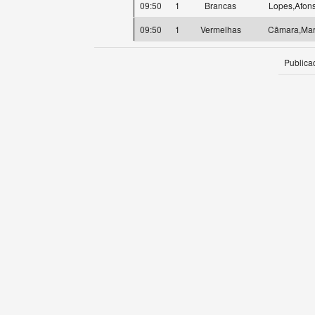
09:50
1
Brancas
Lopes,Afon
09:50
1
Vermelhas
Câmara,Mar
Publica