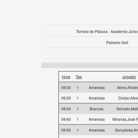
Torneio de Páscoa - Academia Júnio
Palheiro Golf
Hora
Tee
Jogador
09:30
1
Amarelas
Abreu,Rodri
09:30
1
Amarelas
Dreijer,Albe
09:40
1
Brancas
Serrado,Mat
09:40
1
Amarelas
Miranda,José 
09:50
1
Amarelas
Gonçalves,An