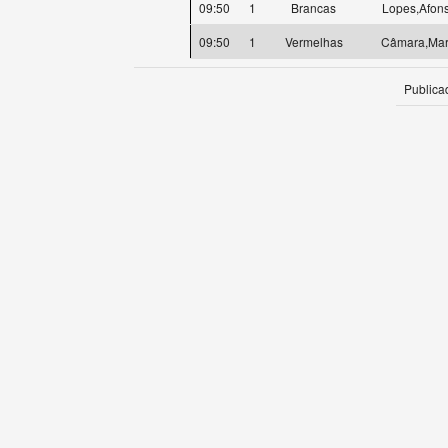
09:50
1
Brancas
Lopes,Afon
09:50
1
Vermelhas
Câmara,Mar
Publica