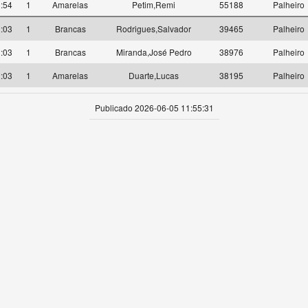
:54
1
Amarelas
Petim,Remi
55188
Palheiro
:03
1
Brancas
Rodrigues,Salvador
39465
Palheiro
:03
1
Brancas
Miranda,José Pedro
38976
Palheiro
:03
1
Amarelas
Duarte,Lucas
38195
Palheiro
Publicado 2026-06-05 11:55:31