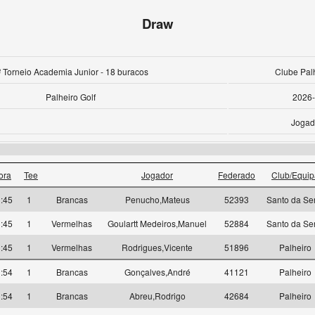
Draw
º Torneio Academia Junior - 18 buracos
Clube Palh
Palheiro Golf
2026-
Jogad
ora
Tee
Jogador
Federado
Club/Equip
:45
1
Brancas
Penucho,Mateus
52393
Santo da Se
:45
1
Vermelhas
Goulartt Medeiros,Manuel
52884
Santo da Se
:45
1
Vermelhas
Rodrigues,Vicente
51896
Palheiro
:54
1
Brancas
Gonçalves,André
41121
Palheiro
:54
1
Brancas
Abreu,Rodrigo
42684
Palheiro