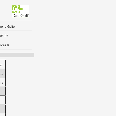
eiro Golfe
06-06
ores 9
a
rra
rra