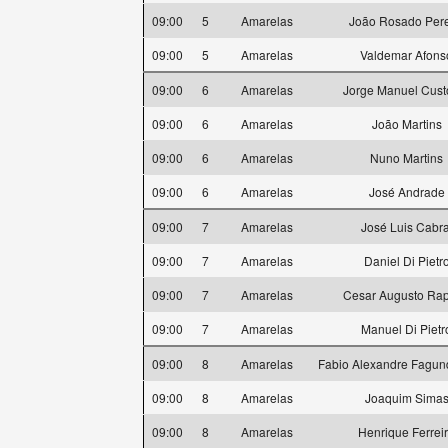
09:00
5
Amarelas
João Rosado Pere
09:00
5
Amarelas
Valdemar Afons
09:00
6
Amarelas
Jorge Manuel Cust
09:00
6
Amarelas
João Martins
09:00
6
Amarelas
Nuno Martins
09:00
6
Amarelas
José Andrade
09:00
7
Amarelas
José Luis Cabra
09:00
7
Amarelas
Daniel Di Pietr
09:00
7
Amarelas
Cesar Augusto Ra
09:00
7
Amarelas
Manuel Di Pietr
09:00
8
Amarelas
Fabio Alexandre Fagun
09:00
8
Amarelas
Joaquim Sima
09:00
8
Amarelas
Henrique Ferrei