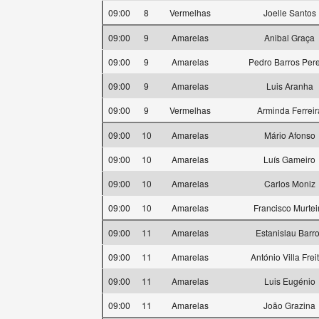
09:00
8
Vermelhas
Joelle Santos
09:00
9
Amarelas
Anibal Graça
09:00
9
Amarelas
Pedro Barros Pere
09:00
9
Amarelas
Luis Aranha
09:00
9
Vermelhas
Arminda Ferreir
09:00
10
Amarelas
Mário Afonso
09:00
10
Amarelas
Luís Gameiro
09:00
10
Amarelas
Carlos Moniz
09:00
10
Amarelas
Francisco Murtei
09:00
11
Amarelas
Estanislau Barr
09:00
11
Amarelas
António Villa Frei
09:00
11
Amarelas
Luis Eugénio
09:00
11
Amarelas
João Grazina