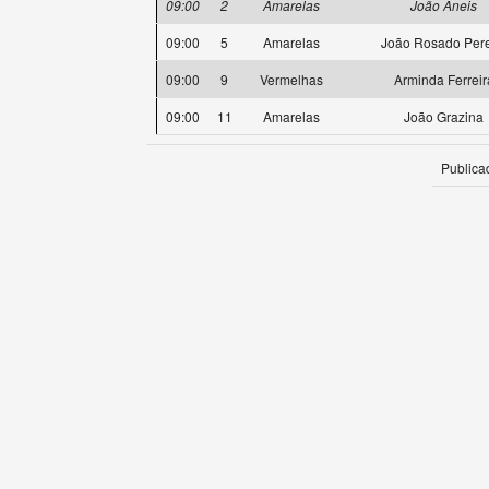
09:00
2
Amarelas
João Aneis
09:00
5
Amarelas
João Rosado Pere
09:00
9
Vermelhas
Arminda Ferreir
09:00
11
Amarelas
João Grazina
Publica