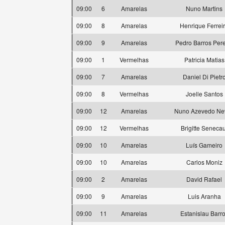
09:00
6
Amarelas
Nuno Martins
09:00
8
Amarelas
Henrique Ferrei
09:00
9
Amarelas
Pedro Barros Pere
09:00
1
Vermelhas
Patricia Matias
09:00
7
Amarelas
Daniel Di Pietr
09:00
8
Vermelhas
Joelle Santos
09:00
12
Amarelas
Nuno Azevedo Ne
09:00
12
Vermelhas
Brigitte Senecau
09:00
10
Amarelas
Luís Gameiro
09:00
10
Amarelas
Carlos Moniz
09:00
2
Amarelas
David Rafael
09:00
9
Amarelas
Luis Aranha
09:00
11
Amarelas
Estanislau Barr