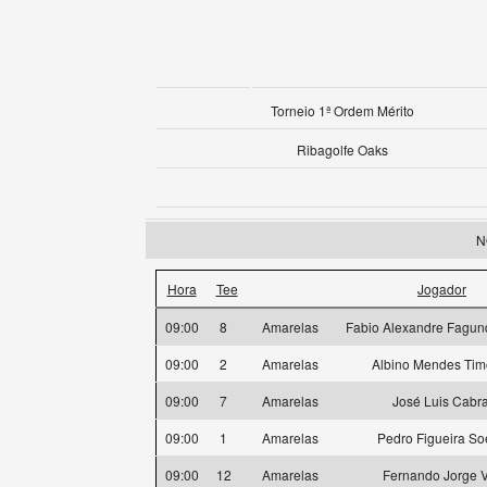
Torneio 1ª Ordem Mérito
Ribagolfe Oaks
N
Hora
Tee
Jogador
09:00
8
Amarelas
Fabio Alexandre Fagun
09:00
2
Amarelas
Albino Mendes Tim
09:00
7
Amarelas
José Luis Cabra
09:00
1
Amarelas
Pedro Figueira So
09:00
12
Amarelas
Fernando Jorge 