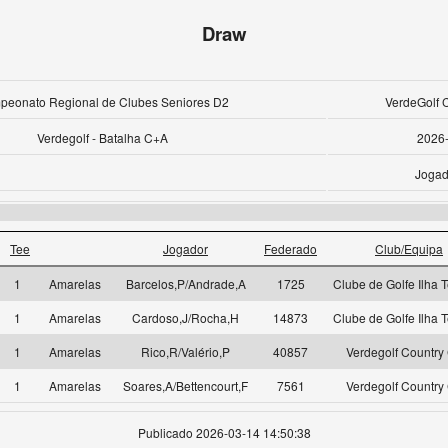
Draw
eonato Regional de Clubes Seniores D2
VerdeGolf 
Verdegolf - Batalha C+A
2026
Jogad
Tee
Jogador
Federado
Club/Equipa
1
Amarelas
Barcelos,P/Andrade,A
1725
Clube de Golfe Ilha T
1
Amarelas
Cardoso,J/Rocha,H
14873
Clube de Golfe Ilha T
1
Amarelas
Rico,R/Valério,P
40857
Verdegolf Country
1
Amarelas
Soares,A/Bettencourt,F
7561
Verdegolf Country
Publicado 2026-03-14 14:50:38