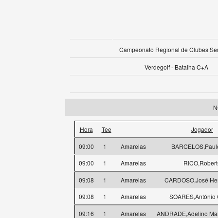
Campeonato Regional de Clubes Se
Verdegolf - Batalha C+A
N
Hora
Tee
Jogador
09:00
1
Amarelas
BARCELOS,Paulo 
09:00
1
Amarelas
RICO,Robert
09:08
1
Amarelas
CARDOSO,José Henr
09:08
1
Amarelas
SOARES,António 
09:16
1
Amarelas
ANDRADE,Adelino Ma