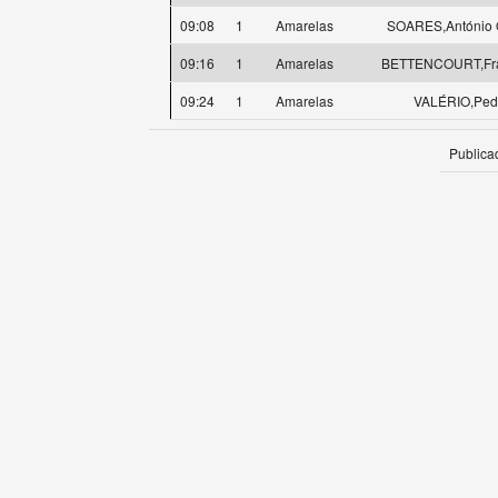
09:08
1
Amarelas
SOARES,António 
09:16
1
Amarelas
BETTENCOURT,Fra
09:24
1
Amarelas
VALÉRIO,Ped
Publica