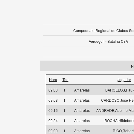
Campeonato Regional de Clubes Se
Verdegolf - Batalha C+A
N
Hora
Tee
Jogador
09:00
1
Amarelas
BARCELOS,Paulo 
09:08
1
Amarelas
CARDOSO,José Henr
09:16
1
Amarelas
ANDRADE,Adelino Ma
09:24
1
Amarelas
ROCHA,Hildeberto
09:00
1
Amarelas
RICO,Robert