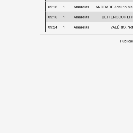
09:16
1
Amarelas
ANDRADE,Adelino Ma
09:16
1
Amarelas
BETTENCOURT,Fra
09:24
1
Amarelas
VALÉRIO,Ped
Publica