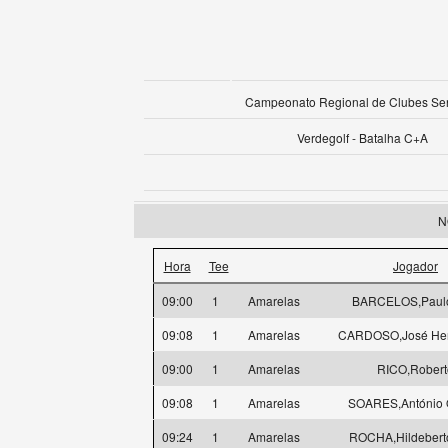
Campeonato Regional de Clubes Se
Verdegolf - Batalha C+A
N
Hora
Tee
Jogador
09:00
1
Amarelas
BARCELOS,Paulo 
09:08
1
Amarelas
CARDOSO,José Henr
09:00
1
Amarelas
RICO,Robert
09:08
1
Amarelas
SOARES,António 
09:24
1
Amarelas
ROCHA,Hildeberto