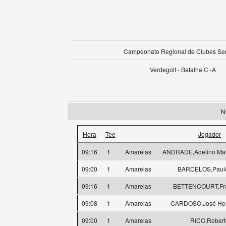
Campeonato Regional de Clubes Se
Verdegolf - Batalha C+A
N
Hora
Tee
Jogador
09:16
1
Amarelas
ANDRADE,Adelino Ma
09:00
1
Amarelas
BARCELOS,Paulo 
09:16
1
Amarelas
BETTENCOURT,Fra
09:08
1
Amarelas
CARDOSO,José Henr
09:00
1
Amarelas
RICO,Robert