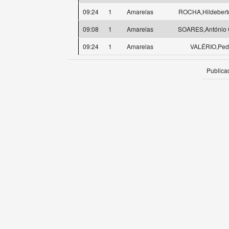
09:24
1
Amarelas
ROCHA,Hildeberto
09:08
1
Amarelas
SOARES,António 
09:24
1
Amarelas
VALÉRIO,Ped
Publica