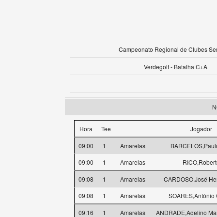
Campeonato Regional de Clubes Se
Verdegolf - Batalha C+A
N
Hora
Tee
Jogador
09:00
1
Amarelas
BARCELOS,Paulo 
09:00
1
Amarelas
RICO,Robert
09:08
1
Amarelas
CARDOSO,José Henr
09:08
1
Amarelas
SOARES,António 
09:16
1
Amarelas
ANDRADE,Adelino Ma