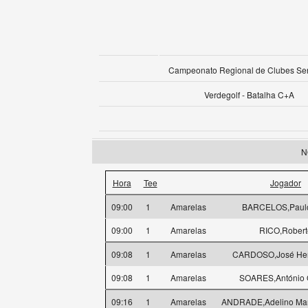
Campeonato Regional de Clubes Se
Verdegolf - Batalha C+A
N
Hora
Tee
Jogador
09:00
1
Amarelas
BARCELOS,Paulo 
09:00
1
Amarelas
RICO,Robert
09:08
1
Amarelas
CARDOSO,José Henr
09:08
1
Amarelas
SOARES,António 
09:16
1
Amarelas
ANDRADE,Adelino Ma