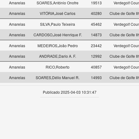
1
Amarelas
SOARES,António Onofre
19513
Verdegolf Coun
1
Amarelas
VITÓRIA,José Carlos
40280
Clube de Golfe Il
1
Amarelas
SILVA,Paulo Teixeira
45462
Verdegolf Coun
1
Amarelas
CARDOSO,José Henrique F.
14873
Clube de Golfe Il
1
Amarelas
MEDEIROS,João Pedro
23442
Verdegolf Coun
1
Amarelas
ANDRADE,Dario A. F.
12992
Clube de Golfe Il
1
Amarelas
RICO,Roberto
40857
Verdegolf Coun
1
Amarelas
SOARES,Délio Manuel R.
14993
Clube de Golfe Il
Publicado 2025-04-03 10:31:47