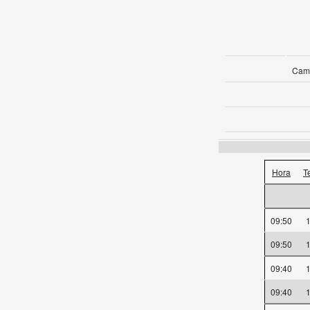
Camp
Hora
T
09:50
09:50
09:40
09:40