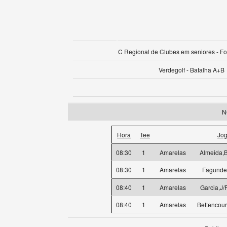
C Regional de Clubes em seniores - F
Verdegolf - Batalha A+B
N
Hora
Tee
Jo
08:30
1
Amarelas
Almeida,
08:30
1
Amarelas
Fagundes
08:40
1
Amarelas
Garcia,J
08:40
1
Amarelas
Bettencour