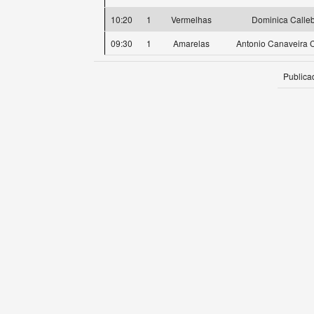
10:20
1
Vermelhas
Dominica Calle
09:30
1
Amarelas
Antonio Canaveira
Publica