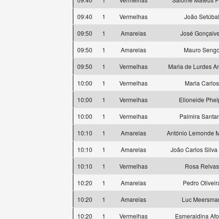
09:40
1
Vermelhas
João Setúba
09:50
1
Amarelas
José Gonçalv
09:50
1
Amarelas
Mauro Seng
09:50
1
Vermelhas
Maria de Lurdes A
10:00
1
Vermelhas
Maria Carlos
10:00
1
Vermelhas
Elioneide Phel
10:00
1
Vermelhas
Palmira Santa
10:10
1
Amarelas
António Lemonde 
10:10
1
Amarelas
João Carlos Silva
10:10
1
Vermelhas
Rosa Relvas
10:20
1
Amarelas
Pedro Oliveir
10:20
1
Amarelas
Luc Meersma
10:20
1
Vermelhas
Esmeraldina Af