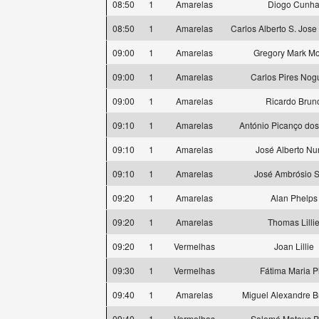
08:50
1
Amarelas
Diogo Cunh
08:50
1
Amarelas
Carlos Alberto S. Jose
09:00
1
Amarelas
Gregory Mark Mor
09:00
1
Amarelas
Carlos Pires Nog
09:00
1
Amarelas
Ricardo Brun
09:10
1
Amarelas
António Picanço dos
09:10
1
Amarelas
José Alberto N
09:10
1
Amarelas
José Ambrósio S
09:20
1
Amarelas
Alan Phelps
09:20
1
Amarelas
Thomas Lilli
09:20
1
Vermelhas
Joan Lillie
09:30
1
Vermelhas
Fátima Maria P
09:40
1
Amarelas
Miguel Alexandre 
09:40
1
Vermelhas
Salomé Mateus P