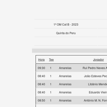
1ª OM Cat B - 2023
Quinta do Peru
Hora
Tee
Jogador
09:30
1
Amarelas
Rui Pedro Neves 
08:40
1
Amarelas
João Esteves Pe
08:40
1
Amarelas
Libânio Mend
08:40
1
Amarelas
Eduardo Vieir
08:50
1
Amarelas
António M. N. Fo