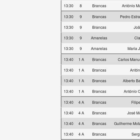
13:30
8
Brancas
António Ma
13:30
9
Brancas
Pedro Estra
13:30
9
Brancas
Joã
13:30
9
Amarelas
Cla
13:30
9
Amarelas
Maria J
13:40
1 A
Brancas
Carlos Manue
13:40
1 A
Brancas
Antón
13:40
1 A
Brancas
Alberto Ba
13:40
1 A
Brancas
António C
13:40
4 A
Brancas
Filip
13:40
4 A
Brancas
José M
13:40
4 A
Brancas
Guilherme Mot
13:40
4 A
Brancas
Serg