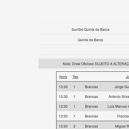
SunSet Quinta da Barca
Quinta da Barca
Nota: Draw Oficioso SUJEITO A ALTERAÇÕE
Hora
Tee
J
13:30
1
Brancas
Jorge Gu
13:30
1
Brancas
Antonio Silv
13:30
1
Brancas
Luis Manuel 
13:30
1
Brancas
Franci
13:30
2
Brancas
Miguel R