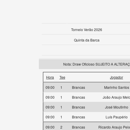
Torneio Verão 2026
Quinta da Barca
Nota: Draw Oficioso SUJEITO A ALTERAÇÕE
Hora
Tee
Jogador
09:00
1
Brancas
Marinho Santos
09:00
1
Brancas
João Araujo Mel
09:00
1
Brancas
José Moutinho
09:00
1
Brancas
Luís Paupério
09:00
2
Brancas
Ricardo Araujo Peix