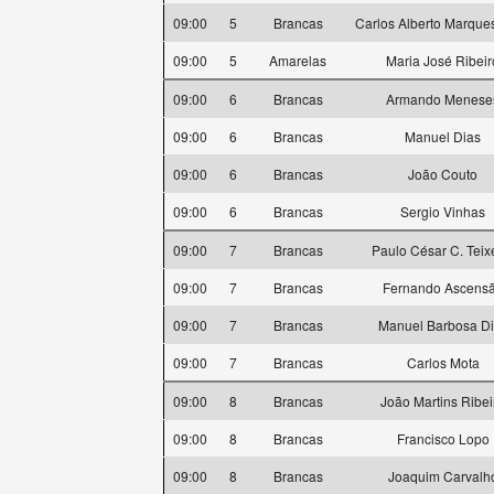
09:00
5
Brancas
Carlos Alberto Marques
09:00
5
Amarelas
Maria José Ribeir
09:00
6
Brancas
Armando Menese
09:00
6
Brancas
Manuel Dias
09:00
6
Brancas
João Couto
09:00
6
Brancas
Sergio Vinhas
09:00
7
Brancas
Paulo César C. Teix
09:00
7
Brancas
Fernando Ascens
09:00
7
Brancas
Manuel Barbosa D
09:00
7
Brancas
Carlos Mota
09:00
8
Brancas
João Martins Ribei
09:00
8
Brancas
Francisco Lopo
09:00
8
Brancas
Joaquim Carvalh