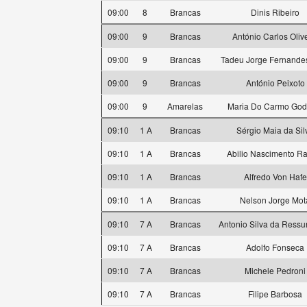
09:00
8
Brancas
Dinis Ribeiro
09:00
9
Brancas
António Carlos Oliv
09:00
9
Brancas
Tadeu Jorge Fernandes
09:00
9
Brancas
António Peixoto
09:00
9
Amarelas
Maria Do Carmo God
09:10
1 A
Brancas
Sérgio Maia da Sil
09:10
1 A
Brancas
Abilio Nascimento R
09:10
1 A
Brancas
Alfredo Von Hafe
09:10
1 A
Brancas
Nelson Jorge Mot
09:10
7 A
Brancas
Antonio Silva da Ressu
09:10
7 A
Brancas
Adolfo Fonseca
09:10
7 A
Brancas
Michele Pedroni
09:10
7 A
Brancas
Filipe Barbosa