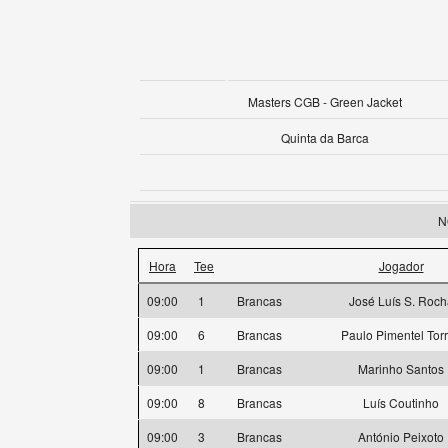
Masters CGB - Green Jacket
Quinta da Barca
N
Hora
Tee
Jogador
09:00
1
Brancas
José Luís S. Roch
09:00
6
Brancas
Paulo Pimentel Tor
09:00
1
Brancas
Marinho Santos
09:00
8
Brancas
Luís Coutinho
09:00
3
Brancas
António Peixoto