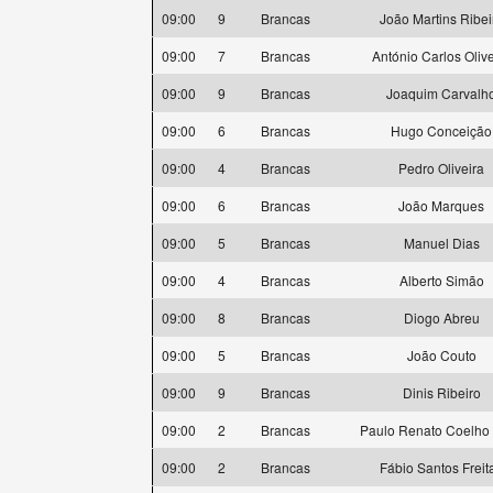
09:00
9
Brancas
João Martins Ribei
09:00
7
Brancas
António Carlos Olive
09:00
9
Brancas
Joaquim Carvalh
09:00
6
Brancas
Hugo Conceição
09:00
4
Brancas
Pedro Oliveira
09:00
6
Brancas
João Marques
09:00
5
Brancas
Manuel Dias
09:00
4
Brancas
Alberto Simão
09:00
8
Brancas
Diogo Abreu
09:00
5
Brancas
João Couto
09:00
9
Brancas
Dinis Ribeiro
09:00
2
Brancas
Paulo Renato Coelho 
09:00
2
Brancas
Fábio Santos Freit