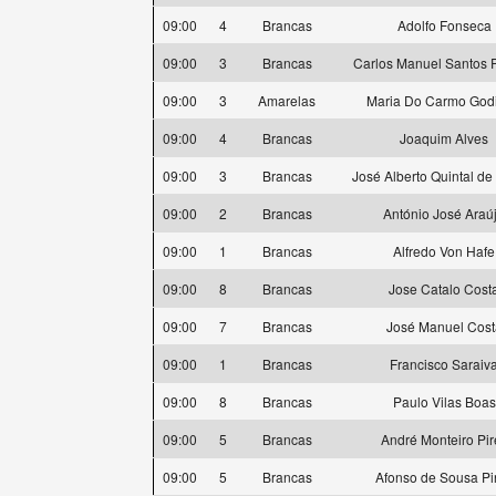
09:00
4
Brancas
Adolfo Fonseca
09:00
3
Brancas
Carlos Manuel Santos 
09:00
3
Amarelas
Maria Do Carmo God
09:00
4
Brancas
Joaquim Alves
09:00
3
Brancas
José Alberto Quintal de 
09:00
2
Brancas
António José Araú
09:00
1
Brancas
Alfredo Von Hafe
09:00
8
Brancas
Jose Catalo Cost
09:00
7
Brancas
José Manuel Cost
09:00
1
Brancas
Francisco Saraiv
09:00
8
Brancas
Paulo Vilas Boas
09:00
5
Brancas
André Monteiro Pir
09:00
5
Brancas
Afonso de Sousa Pi