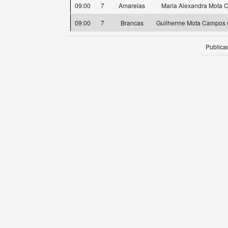
09:00
7
Amarelas
Maria Alexandra Mota 
09:00
7
Brancas
Guilherme Mota Campos 
Publica