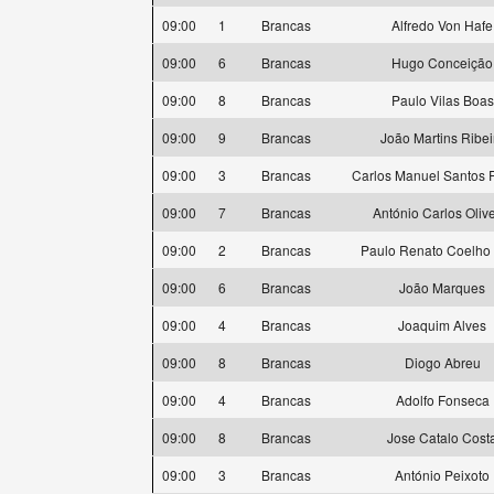
09:00
1
Brancas
Alfredo Von Hafe
09:00
6
Brancas
Hugo Conceição
09:00
8
Brancas
Paulo Vilas Boas
09:00
9
Brancas
João Martins Ribei
09:00
3
Brancas
Carlos Manuel Santos 
09:00
7
Brancas
António Carlos Olive
09:00
2
Brancas
Paulo Renato Coelho 
09:00
6
Brancas
João Marques
09:00
4
Brancas
Joaquim Alves
09:00
8
Brancas
Diogo Abreu
09:00
4
Brancas
Adolfo Fonseca
09:00
8
Brancas
Jose Catalo Cost
09:00
3
Brancas
António Peixoto