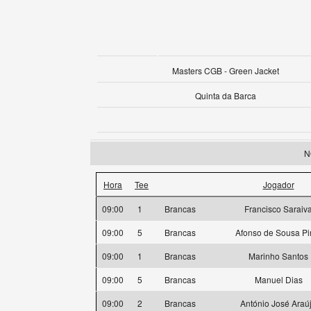
Masters CGB - Green Jacket
Quinta da Barca
N
Hora
Tee
Jogador
09:00
1
Brancas
Francisco Saraiv
09:00
5
Brancas
Afonso de Sousa Pi
09:00
1
Brancas
Marinho Santos
09:00
5
Brancas
Manuel Dias
09:00
2
Brancas
António José Araú