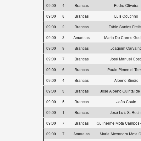
09:00
4
Brancas
Pedro Oliveira
09:00
8
Brancas
Luís Coutinho
09:00
2
Brancas
Fábio Santos Freit
09:00
3
Amarelas
Maria Do Carmo God
09:00
9
Brancas
Joaquim Carvalh
09:00
7
Brancas
José Manuel Cost
09:00
6
Brancas
Paulo Pimentel Tor
09:00
4
Brancas
Alberto Simão
09:00
3
Brancas
José Alberto Quintal de 
09:00
5
Brancas
João Couto
09:00
1
Brancas
José Luís S. Roch
09:00
7
Brancas
Guilherme Mota Campos 
09:00
7
Amarelas
Maria Alexandra Mota 