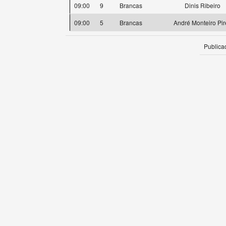
09:00
9
Brancas
Dinis Ribeiro
09:00
5
Brancas
André Monteiro Pir
Publica