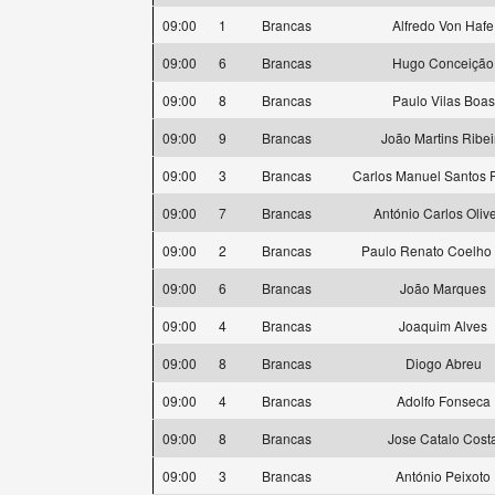
09:00
1
Brancas
Alfredo Von Hafe
09:00
6
Brancas
Hugo Conceição
09:00
8
Brancas
Paulo Vilas Boas
09:00
9
Brancas
João Martins Ribei
09:00
3
Brancas
Carlos Manuel Santos 
09:00
7
Brancas
António Carlos Olive
09:00
2
Brancas
Paulo Renato Coelho 
09:00
6
Brancas
João Marques
09:00
4
Brancas
Joaquim Alves
09:00
8
Brancas
Diogo Abreu
09:00
4
Brancas
Adolfo Fonseca
09:00
8
Brancas
Jose Catalo Cost
09:00
3
Brancas
António Peixoto