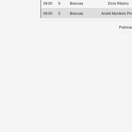
09:00
9
Brancas
Dinis Ribeiro
09:00
5
Brancas
André Monteiro Pir
Publica