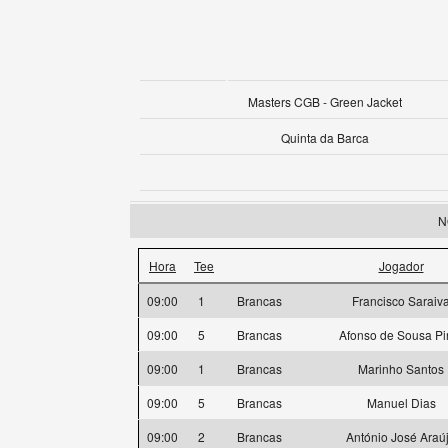
Masters CGB - Green Jacket
Quinta da Barca
N
Hora
Tee
Jogador
09:00
1
Brancas
Francisco Saraiv
09:00
5
Brancas
Afonso de Sousa Pi
09:00
1
Brancas
Marinho Santos
09:00
5
Brancas
Manuel Dias
09:00
2
Brancas
António José Araú