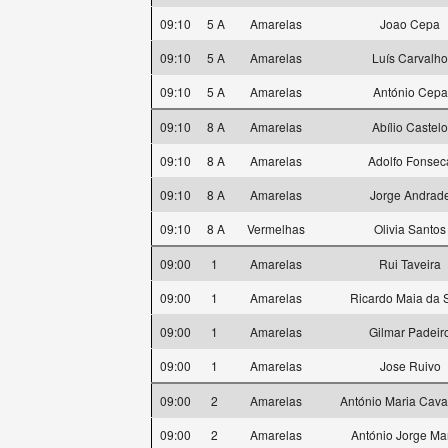
09:10
5 A
Amarelas
Joao Cepa
09:10
5 A
Amarelas
Luís Carvalho
09:10
5 A
Amarelas
António Cepa
09:10
8 A
Amarelas
Abílio Castelo
09:10
8 A
Amarelas
Adolfo Fonsec
09:10
8 A
Amarelas
Jorge Andrad
09:10
8 A
Vermelhas
Olivia Santos
09:00
1
Amarelas
Rui Taveira
09:00
1
Amarelas
Ricardo Maia da S
09:00
1
Amarelas
Gilmar Padeir
09:00
1
Amarelas
Jose Ruivo
09:00
2
Amarelas
António Maria Cava
09:00
2
Amarelas
António Jorge Mar