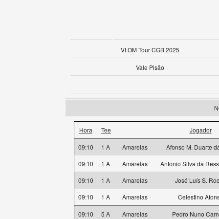
VI OM Tour CGB 2025
Vale Pisão
N
Hora
Tee
Jogador
09:10
1 A
Amarelas
Afonso M. Duarte da
09:10
1 A
Amarelas
Antonio Silva da Ress
09:10
1 A
Amarelas
José Luís S. Ro
09:10
1 A
Amarelas
Celestino Afon
09:10
5 A
Amarelas
Pedro Nuno Carn