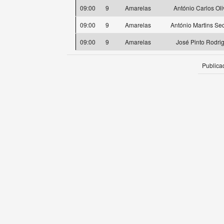
09:00
9
Amarelas
António Carlos Oli
09:00
9
Amarelas
António Martins Se
09:00
9
Amarelas
José Pinto Rodri
Publica