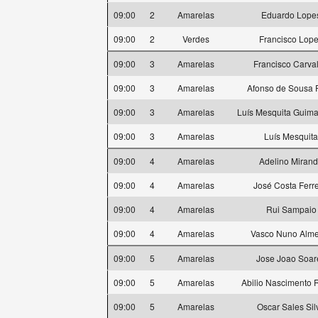
09:00
2
Amarelas
Eduardo Lope
09:00
2
Verdes
Francisco Lop
09:00
3
Amarelas
Francisco Carva
09:00
3
Amarelas
Afonso de Sousa 
09:00
3
Amarelas
Luís Mesquita Guima
09:00
3
Amarelas
Luís Mesquita
09:00
4
Amarelas
Adelino Miran
09:00
4
Amarelas
José Costa Ferre
09:00
4
Amarelas
Rui Sampaio
09:00
4
Amarelas
Vasco Nuno Alme
09:00
5
Amarelas
Jose Joao Soar
09:00
5
Amarelas
Abilio Nascimento
09:00
5
Amarelas
Oscar Sales Sil