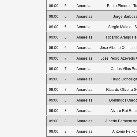
09:00
5
Amarelas
Paulo Pimentel To
09:00
6
Amarelas
Jorge Barbos
09:00
6
Amarelas
Sérgio Maia da S
09:00
6
Amarelas
Ricardo Araujo Pe
09:00
6
Amarelas
José Alberto Quintal d
09:00
7
Amarelas
Jose Pedro Azevedo
09:00
7
Amarelas
Carlos Vilas Bo
09:00
7
Amarelas
Hugo Conceiç
09:00
7
Amarelas
Ricardo Oliveira 
09:00
8
Amarelas
Domingos Card
09:00
8
Amarelas
Álvaro Rui Ram
09:00
8
Amarelas
Alberto Barbosa de
09:00
8
Amarelas
António Peixot