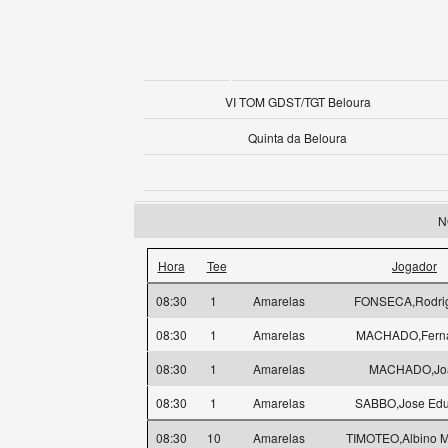
VI TOM GDST/TGT Beloura
Quinta da Beloura
N
Hora
Tee
Jogador
08:30
1
Amarelas
FONSECA,Rodri
08:30
1
Amarelas
MACHADO,Fern
08:30
1
Amarelas
MACHADO,Jo
08:30
1
Amarelas
SABBO,Jose Edu
08:30
10
Amarelas
TIMOTEO,Albino 