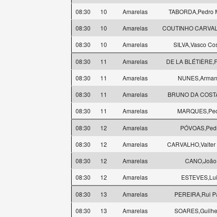
08:30
10
Amarelas
TABORDA,Pedro M
08:30
10
Amarelas
COUTINHO CARVAL
08:30
10
Amarelas
SILVA,Vasco Cos
08:30
11
Amarelas
DE LA BLÉTIÈRE,F
08:30
11
Amarelas
NUNES,Arman
08:30
11
Amarelas
BRUNO DA COSTA
08:30
11
Amarelas
MARQUES,Pe
08:30
12
Amarelas
PÓVOAS,Ped
08:30
12
Amarelas
CARVALHO,Valter 
08:30
12
Amarelas
CANO,João
08:30
12
Amarelas
ESTEVES,Lu
08:30
13
Amarelas
PEREIRA,Rui P
08:30
13
Amarelas
SOARES,Guilh