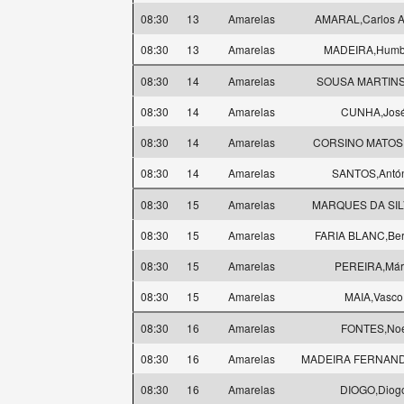
08:30
13
Amarelas
AMARAL,Carlos A
08:30
13
Amarelas
MADEIRA,Humb
08:30
14
Amarelas
SOUSA MARTINS
08:30
14
Amarelas
CUNHA,Jos
08:30
14
Amarelas
CORSINO MATOS,
08:30
14
Amarelas
SANTOS,Antó
08:30
15
Amarelas
MARQUES DA SIL
08:30
15
Amarelas
FARIA BLANC,Ber
08:30
15
Amarelas
PEREIRA,Már
08:30
15
Amarelas
MAIA,Vasco
08:30
16
Amarelas
FONTES,No
08:30
16
Amarelas
MADEIRA FERNAND
08:30
16
Amarelas
DIOGO,Diog