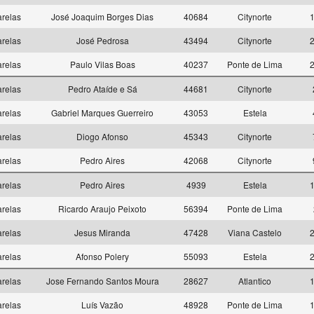
relas
José Joaquim Borges Dias
40684
Citynorte
1
relas
José Pedrosa
43494
Citynorte
2
relas
Paulo Vilas Boas
40237
Ponte de Lima
2
relas
Pedro Ataíde e Sá
44681
Citynorte
relas
Gabriel Marques Guerreiro
43053
Estela
relas
Diogo Afonso
45343
Citynorte
relas
Pedro Aires
42068
Citynorte
relas
Pedro Aires
4939
Estela
1
relas
Ricardo Araujo Peixoto
56394
Ponte de Lima
relas
Jesus Miranda
47428
Viana Castelo
2
relas
Afonso Polery
55093
Estela
2
relas
Jose Fernando Santos Moura
28627
Atlantico
1
relas
Luís Vazão
48928
Ponte de Lima
1