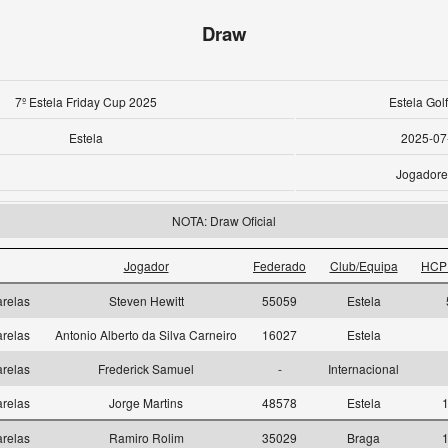
Draw
7º Estela Friday Cup 2025
Estela Gol
Estela
2025-07
Jogadore
NOTA: Draw Oficial
Jogador
Federado
Club/Equipa
HCP 
relas
Steven Hewitt
55059
Estela
relas
Antonio Alberto da Silva Carneiro
16027
Estela
relas
Frederick Samuel
-
Internacional
relas
Jorge Martins
48578
Estela
1
relas
Ramiro Rolim
35029
Braga
1