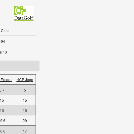
f Club
-04
s 40
Exacto
HCP Jogo
5.7
5
15
15
15
15
9.6
20
6.6
17