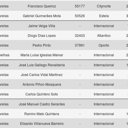
relas
Francisco Queiroz
55177
Citynorte
2
relas
Gabriel Guimarães Mota
50526
Estela
3
relas
Jaime Veiga Villa
-
Internacional
relas
Diogo Dias Lopes
32403
Atlantico
2
relas
Pedro Pinto
37991
Oporto
2
melhas
Maria Luisa Iglesias Malvar
-
Internacional
2
relas
José Luis Gallego Revalderia
-
Internacional
1
relas
José Carlos Vidal Martinez
-
Internacional
relas
Antonio Piñon Mosquera
-
Internacional
relas
Carlos Quintero Soto
-
Internacional
relas
José Manuel Castro Serantes
-
Internacional
relas
Ramiro Mato Quintans
-
Internacional
1
relas
Elisardo Villanueva Barreiro
-
Internacional
1