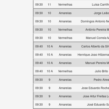
09:30
11
Vermelhas
Luisa Carril
09:30
10
Amarelas
Jorge Leão
09:30
10
Amarelas
Domingos Antonio Ne
09:30
10
Vermelhas
António Pereira 
09:30
10
Vermelhas
Manuel Correia M
09:40
10 A
Amarelas
Carlos Alberto da Si
09:40
10 A
Amarelas
Henrique Joao Hitzem
09:40
10 A
Amarelas
Manuel Pereira 
09:40
10 A
Vermelhas
Julio Brito
09:30
9
Amarelas
Pedro Aire
09:30
9
Amarelas
Jose Eduardo Rocha
09:30
9
Amarelas
Jose Artur Freitas 
09:30
9
Amarelas
José Eduardo S