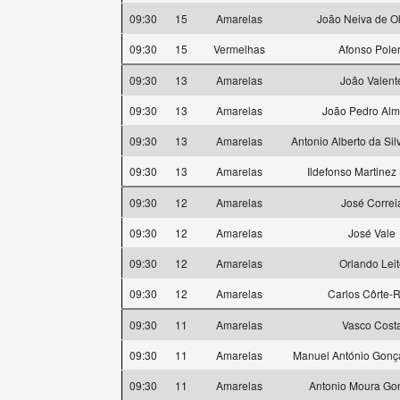
09:30
15
Amarelas
João Neiva de Ol
09:30
15
Vermelhas
Afonso Pole
09:30
13
Amarelas
João Valent
09:30
13
Amarelas
João Pedro Alm
09:30
13
Amarelas
Antonio Alberto da Sil
09:30
13
Amarelas
Ildefonso Martinez
09:30
12
Amarelas
José Correi
09:30
12
Amarelas
José Vale
09:30
12
Amarelas
Orlando Leit
09:30
12
Amarelas
Carlos Côrte-
09:30
11
Amarelas
Vasco Cost
09:30
11
Amarelas
Manuel António Gonça
09:30
11
Amarelas
Antonio Moura Go