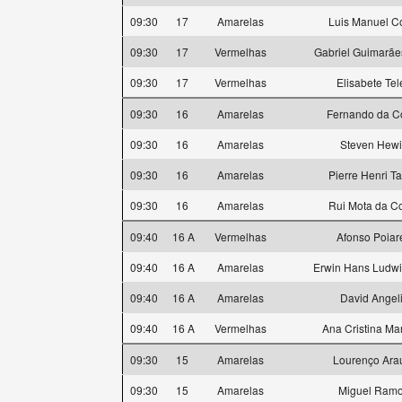
09:30
17
Amarelas
Luis Manuel C
09:30
17
Vermelhas
Gabriel Guimarãe
09:30
17
Vermelhas
Elisabete Tel
09:30
16
Amarelas
Fernando da C
09:30
16
Amarelas
Steven Hewi
09:30
16
Amarelas
Pierre Henri T
09:30
16
Amarelas
Rui Mota da C
09:40
16 A
Vermelhas
Afonso Poiar
09:40
16 A
Amarelas
Erwin Hans Ludwi
09:40
16 A
Amarelas
David Angel
09:40
16 A
Vermelhas
Ana Cristina Ma
09:30
15
Amarelas
Lourenço Ara
09:30
15
Amarelas
Miguel Ram