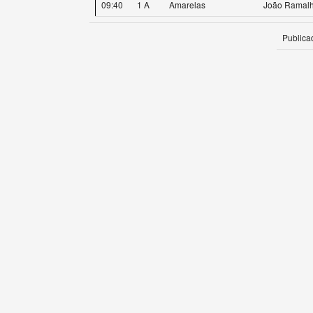
09:40
1 A
Amarelas
João Ramal
Publica