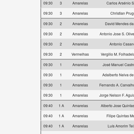
09:30
3
Amarelas
Carlos Arsénio 
09:30
3
Amarelas
Christian Prug
09:30
2
Amarelas
David Mendes da
09:30
2
Amarelas
Antonio Jose S. Oliv
09:30
2
Amarelas
Antonio Casa
09:30
2
Vermelhas
Vergilio M. Folhadel
09:30
1
Amarelas
José Manuel Castr
09:30
1
Amarelas
Adalberto Neiva de 
09:30
1
Amarelas
Fernando A. Carvalh
09:30
1
Amarelas
Jorge Nelson F. Agui
09:40
1 A
Amarelas
Alberto Jose Quint
09:40
1 A
Amarelas
Filipe Quintas 
09:40
1 A
Amarelas
Luís Amorim Tei