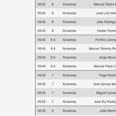
09:30
8
Amarelas
Manuel Tedim 
09:30
8
Amarelas
José Luis Vel
09:30
8
Amarelas
João Rodrigu
09:30
8
Amarelas
Helder Ferrei
09:40
8 A
Amarelas
Porfirio Laranj
09:40
8 A
Amarelas
Manuel Teixeira R
09:40
8 A
Amarelas
Jorge Mour
09:40
8 A
Amarelas
Manuel Filipe 
09:30
7
Amarelas
Tiago Roch
09:30
7
Amarelas
José Gomes Ba
09:30
7
Amarelas
Miguel Carva
09:30
7
Amarelas
José Rui Rodri
09:30
6
Amarelas
João Mori