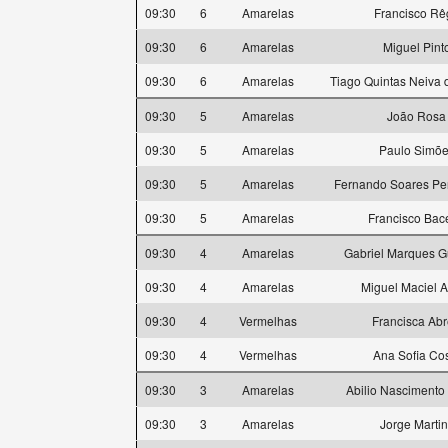
09:30
6
Amarelas
Francisco Rê
09:30
6
Amarelas
Miguel Pint
09:30
6
Amarelas
Tiago Quintas Neiva d
09:30
5
Amarelas
João Rosa
09:30
5
Amarelas
Paulo Simõ
09:30
5
Amarelas
Fernando Soares Per
09:30
5
Amarelas
Francisco Bac
09:30
4
Amarelas
Gabriel Marques G
09:30
4
Amarelas
Miguel Maciel 
09:30
4
Vermelhas
Francisca Ab
09:30
4
Vermelhas
Ana Sofia Co
09:30
3
Amarelas
Abilio Nasciment
09:30
3
Amarelas
Jorge Martin