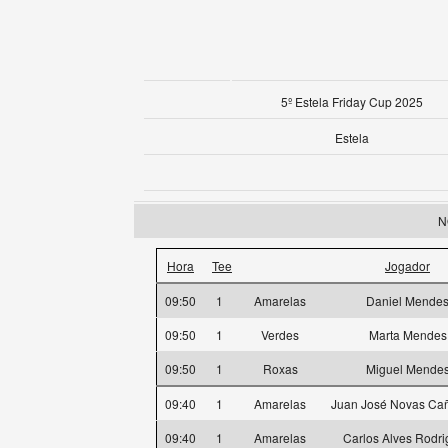
5º Estela Friday Cup 2025
Estela
N
Hora
Tee
Jogador
09:50
1
Amarelas
Daniel Mende
09:50
1
Verdes
Marta Mendes
09:50
1
Roxas
Miguel Mende
09:40
1
Amarelas
Juan José Novas Cañ
09:40
1
Amarelas
Carlos Alves Rodr