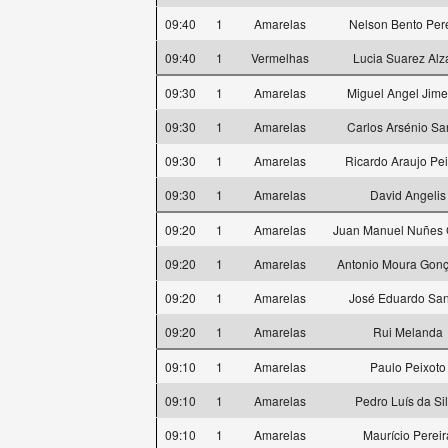
09:40
1
Amarelas
Nelson Bento Per
09:40
1
Vermelhas
Lucia Suarez Alz
09:30
1
Amarelas
Miguel Angel Jim
09:30
1
Amarelas
Carlos Arsénio Sa
09:30
1
Amarelas
Ricardo Araujo Pei
09:30
1
Amarelas
David Angelis
09:20
1
Amarelas
Juan Manuel Nuñes 
09:20
1
Amarelas
Antonio Moura Gonç
09:20
1
Amarelas
José Eduardo San
09:20
1
Amarelas
Rui Melanda
09:10
1
Amarelas
Paulo Peixoto
09:10
1
Amarelas
Pedro Luís da Si
09:10
1
Amarelas
Maurício Pereir