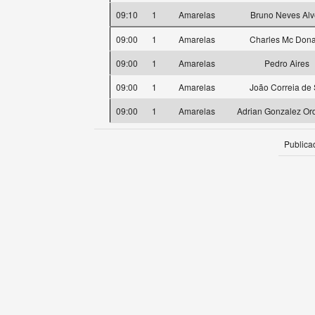
09:10
1
Amarelas
Bruno Neves Alv
09:00
1
Amarelas
Charles Mc Dona
09:00
1
Amarelas
Pedro Aires
09:00
1
Amarelas
João Correia de
09:00
1
Amarelas
Adrian Gonzalez Or
Publica