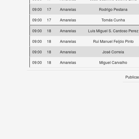
09:00
17
Amarelas
Rodrigo Pestana
09:00
17
Amarelas
Tomás Cunha
09:00
18
Amarelas
Luis Miguel S. Cardoso Perez
09:00
18
Amarelas
Rui Manuel Feijóo Pinto
09:00
18
Amarelas
José Correia
09:00
18
Amarelas
Miguel Carvalho
Publica