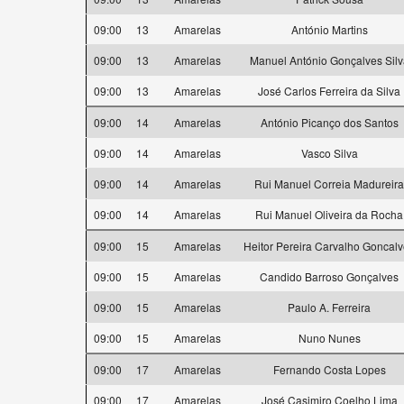
09:00
13
Amarelas
António Martins
09:00
13
Amarelas
Manuel António Gonçalves Silv
09:00
13
Amarelas
José Carlos Ferreira da Silva
09:00
14
Amarelas
António Picanço dos Santos
09:00
14
Amarelas
Vasco Silva
09:00
14
Amarelas
Rui Manuel Correia Madureira
09:00
14
Amarelas
Rui Manuel Oliveira da Rocha
09:00
15
Amarelas
Heitor Pereira Carvalho Goncal
09:00
15
Amarelas
Candido Barroso Gonçalves
09:00
15
Amarelas
Paulo A. Ferreira
09:00
15
Amarelas
Nuno Nunes
09:00
17
Amarelas
Fernando Costa Lopes
09:00
17
Amarelas
José Casimiro Coelho Lima