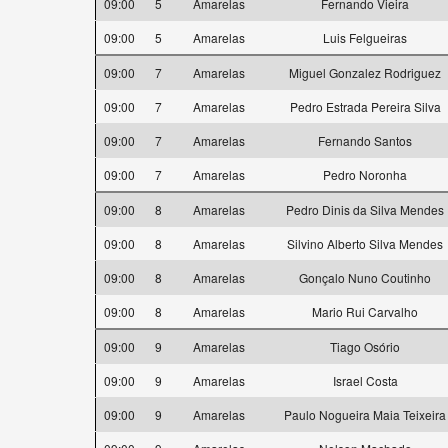
09:00
5
Amarelas
Fernando Vieira
09:00
5
Amarelas
Luis Felgueiras
09:00
7
Amarelas
Miguel Gonzalez Rodriguez
09:00
7
Amarelas
Pedro Estrada Pereira Silva
09:00
7
Amarelas
Fernando Santos
09:00
7
Amarelas
Pedro Noronha
09:00
8
Amarelas
Pedro Dinis da Silva Mendes
09:00
8
Amarelas
Silvino Alberto Silva Mendes
09:00
8
Amarelas
Gonçalo Nuno Coutinho
09:00
8
Amarelas
Mario Rui Carvalho
09:00
9
Amarelas
Tiago Osório
09:00
9
Amarelas
Israel Costa
09:00
9
Amarelas
Paulo Nogueira Maia Teixeira