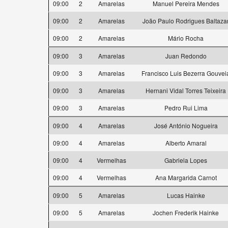
09:00
2
Amarelas
Manuel Pereira Mendes
09:00
2
Amarelas
João Paulo Rodrigues Baltaza
09:00
2
Amarelas
Mário Rocha
09:00
3
Amarelas
Juan Redondo
09:00
3
Amarelas
Francisco Luis Bezerra Gouvei
09:00
3
Amarelas
Hernani Vidal Torres Teixeira
09:00
3
Amarelas
Pedro Rui Lima
09:00
4
Amarelas
José António Nogueira
09:00
4
Amarelas
Alberto Amaral
09:00
4
Vermelhas
Gabriela Lopes
09:00
4
Vermelhas
Ana Margarida Carnot
09:00
5
Amarelas
Lucas Hainke
09:00
5
Amarelas
Jochen Frederik Hainke