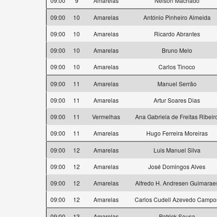
09:00
9
Amarelas
Nelson Machado
09:00
10
Amarelas
António Pinheiro Almeida
09:00
10
Amarelas
Ricardo Abrantes
09:00
10
Amarelas
Bruno Melo
09:00
10
Amarelas
Carlos Tinoco
09:00
11
Amarelas
Manuel Serrão
09:00
11
Amarelas
Artur Soares Dias
09:00
11
Vermelhas
Ana Gabriela de Freitas Ribeir
09:00
11
Amarelas
Hugo Ferreira Moreiras
09:00
12
Amarelas
Luis Manuel Silva
09:00
12
Amarelas
José Domingos Alves
09:00
12
Amarelas
Alfredo H. Andresen Guimarae
09:00
12
Amarelas
Carlos Cudell Azevedo Campo
09:00
13
Amarelas
Patrick Sousa