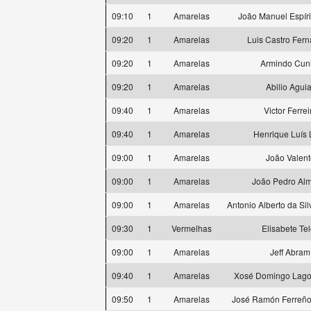
09:10
1
Amarelas
João Manuel Espíri
09:20
1
Amarelas
Luis Castro Fer
09:20
1
Amarelas
Armindo Cun
09:20
1
Amarelas
Abilio Aguia
09:40
1
Amarelas
Victor Ferrei
09:40
1
Amarelas
Henrique Luís 
09:00
1
Amarelas
João Valent
09:00
1
Amarelas
João Pedro Al
09:00
1
Amarelas
Antonio Alberto da Si
09:30
1
Vermelhas
Elisabete Te
09:00
1
Amarelas
Jeff Abram
09:40
1
Amarelas
Xosé Domingo Lago
09:50
1
Amarelas
José Ramón Ferreño