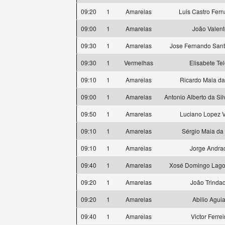
09:20
1
Amarelas
Luis Castro Fer
09:00
1
Amarelas
João Valent
09:30
1
Amarelas
Jose Fernando San
09:30
1
Vermelhas
Elisabete Te
09:10
1
Amarelas
Ricardo Maia da
09:00
1
Amarelas
Antonio Alberto da Si
09:50
1
Amarelas
Luciano Lopez V
09:10
1
Amarelas
Sérgio Maia da 
09:10
1
Amarelas
Jorge Andra
09:40
1
Amarelas
Xosé Domingo Lago
09:20
1
Amarelas
João Trinda
09:20
1
Amarelas
Abilio Aguia
09:40
1
Amarelas
Victor Ferrei