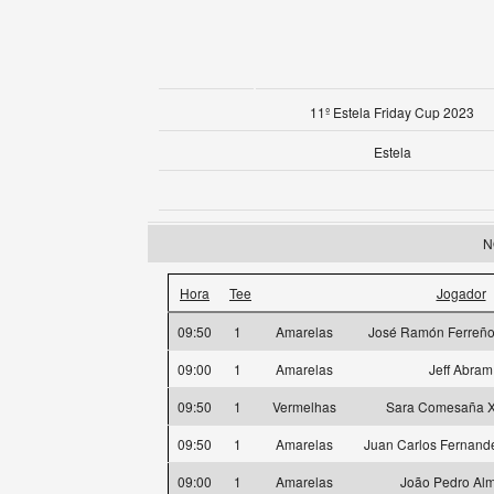
11º Estela Friday Cup 2023
Estela
N
Hora
Tee
Jogador
09:50
1
Amarelas
José Ramón Ferreño
09:00
1
Amarelas
Jeff Abram
09:50
1
Vermelhas
Sara Comesaña X
09:50
1
Amarelas
Juan Carlos Fernande
09:00
1
Amarelas
João Pedro Al