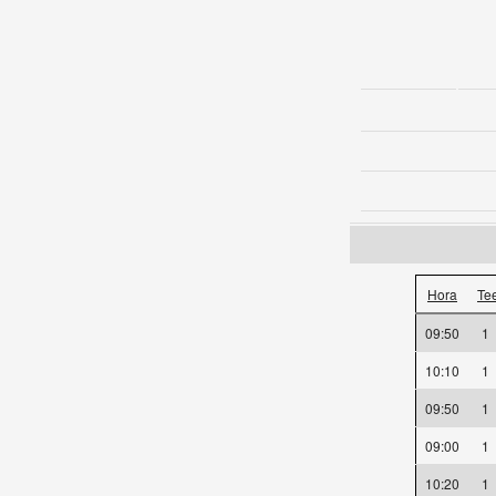
Hora
Te
09:50
1
10:10
1
09:50
1
09:00
1
10:20
1