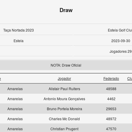
Draw
Taça Nortada 2023
Estela Golf Clu
Estela
2023-09-30
Jogadores 29
NOTA: Draw Oficial
e
Jogador
Federado
Cl
Amarelas
Alistair Paul Ruiters
48588
Amarelas
Antonio Moura Gonçalves
4462
Amarelas
Bruno Portela Moreira
29653
Amarelas
Charles Mc Donald
48972
Amarelas
Christian Prugent
47570