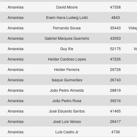
Amarelas
David Moore
47358
Amarelas
Erwin Hans Ludwig Loibl
4843
Amarelas
Fernando Sousa
35443
Vida
Amarelas
Gabriel Marques Guerreiro
43053
Amarelas
Guy Xie
52175
V
Amarelas
Helder Cardoso Lopes
47226
Amarelas
Helder Ferreira
29726
Amarelas
Isaque Guimarães
26743
Amarelas
João Pedro Almeida
28819
Amarelas
João Pedro Rosa
39216
Amarelas
José Eduardo Santos
41465
Amarelas
José Luis Veloso
26417
Amarelas
Luís Castro Jr
4736