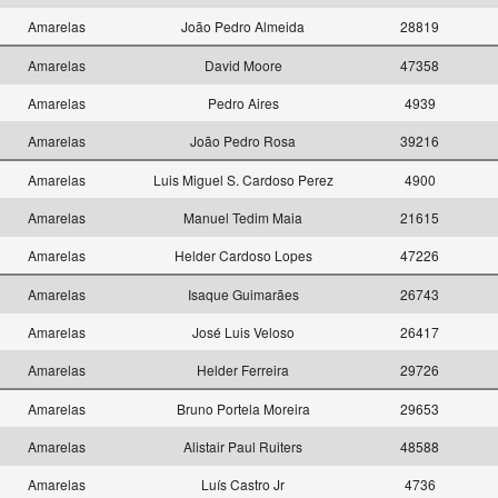
Amarelas
João Pedro Almeida
28819
Amarelas
David Moore
47358
Amarelas
Pedro Aires
4939
Amarelas
João Pedro Rosa
39216
Amarelas
Luis Miguel S. Cardoso Perez
4900
Amarelas
Manuel Tedim Maia
21615
Amarelas
Helder Cardoso Lopes
47226
Amarelas
Isaque Guimarães
26743
Amarelas
José Luis Veloso
26417
Amarelas
Helder Ferreira
29726
Amarelas
Bruno Portela Moreira
29653
Amarelas
Alistair Paul Ruiters
48588
Amarelas
Luís Castro Jr
4736