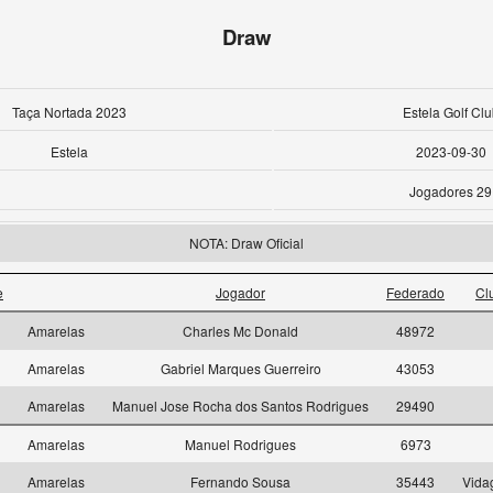
Draw
Taça Nortada 2023
Estela Golf Clu
Estela
2023-09-30
Jogadores 29
NOTA: Draw Oficial
e
Jogador
Federado
Cl
Amarelas
Charles Mc Donald
48972
Amarelas
Gabriel Marques Guerreiro
43053
Amarelas
Manuel Jose Rocha dos Santos Rodrigues
29490
Amarelas
Manuel Rodrigues
6973
Amarelas
Fernando Sousa
35443
Vida