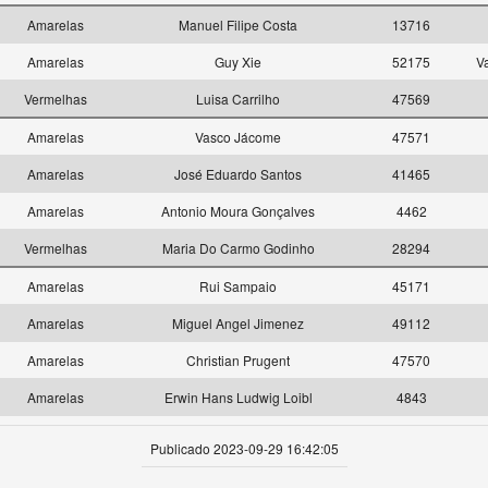
Amarelas
Manuel Filipe Costa
13716
Amarelas
Guy Xie
52175
V
Vermelhas
Luisa Carrilho
47569
Amarelas
Vasco Jácome
47571
Amarelas
José Eduardo Santos
41465
Amarelas
Antonio Moura Gonçalves
4462
Vermelhas
Maria Do Carmo Godinho
28294
Amarelas
Rui Sampaio
45171
Amarelas
Miguel Angel Jimenez
49112
Amarelas
Christian Prugent
47570
Amarelas
Erwin Hans Ludwig Loibl
4843
Publicado 2023-09-29 16:42:05