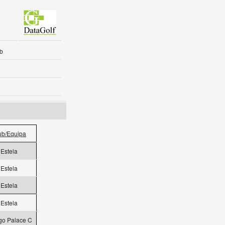
b
ub/Equipa
Estela
Estela
Estela
Estela
go Palace C