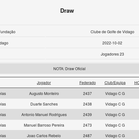
Draw
Fundação
Clube de Golfe de Vidago
idago
2022-10-02
Jogadores 23
NOTA: Draw Oficial
Jogador
Federado
Club/Equipa
HC
elas
Augusto Monteiro
2437
Vidago C G
elas
Duarte Sanches
2438
Vidago C G
elas
Antonio Manuel Rodrigues
2439
Vidago C G
elas
Manuel Barroso Pereira
2473
Vidago C G
elas
Joao Carlos Rebelo
2487
Vidago C G