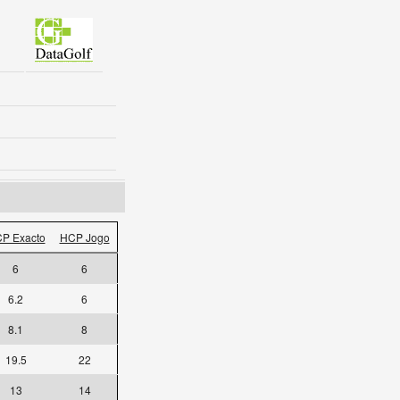
P Exacto
HCP Jogo
6
6
6.2
6
8.1
8
19.5
22
13
14