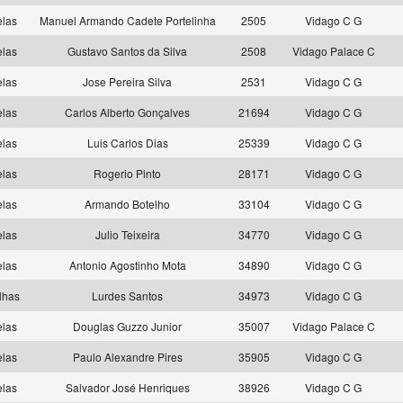
elas
Manuel Armando Cadete Portelinha
2505
Vidago C G
elas
Gustavo Santos da Silva
2508
Vidago Palace C
elas
Jose Pereira Silva
2531
Vidago C G
elas
Carlos Alberto Gonçalves
21694
Vidago C G
elas
Luis Carlos Dias
25339
Vidago C G
elas
Rogerio Pinto
28171
Vidago C G
elas
Armando Botelho
33104
Vidago C G
elas
Julio Teixeira
34770
Vidago C G
elas
Antonio Agostinho Mota
34890
Vidago C G
lhas
Lurdes Santos
34973
Vidago C G
elas
Douglas Guzzo Junior
35007
Vidago Palace C
elas
Paulo Alexandre Pires
35905
Vidago C G
elas
Salvador José Henriques
38926
Vidago C G