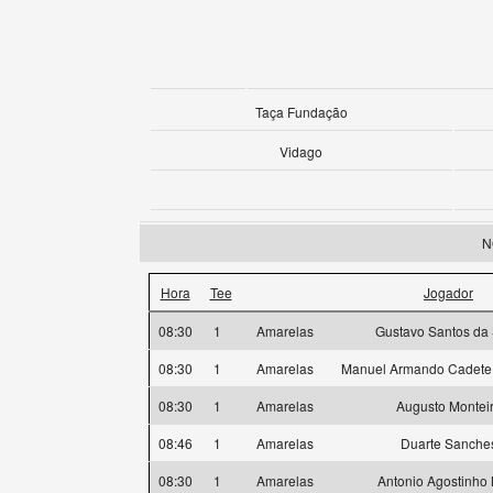
Taça Fundação
Vidago
N
Hora
Tee
Jogador
08:30
1
Amarelas
Gustavo Santos da 
08:30
1
Amarelas
Manuel Armando Cadete 
08:30
1
Amarelas
Augusto Montei
08:46
1
Amarelas
Duarte Sanche
08:30
1
Amarelas
Antonio Agostinho