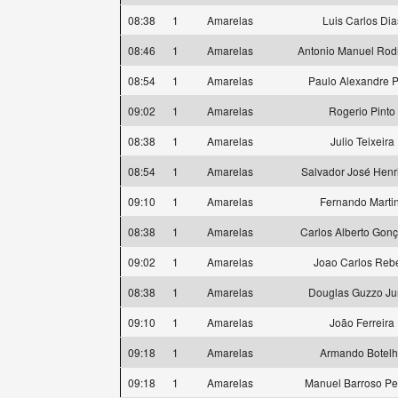
08:38
1
Amarelas
Luis Carlos Dia
08:46
1
Amarelas
Antonio Manuel Rod
08:54
1
Amarelas
Paulo Alexandre P
09:02
1
Amarelas
Rogerio Pinto
08:38
1
Amarelas
Julio Teixeira
08:54
1
Amarelas
Salvador José Henr
09:10
1
Amarelas
Fernando Marti
08:38
1
Amarelas
Carlos Alberto Gon
09:02
1
Amarelas
Joao Carlos Reb
08:38
1
Amarelas
Douglas Guzzo Ju
09:10
1
Amarelas
João Ferreira
09:18
1
Amarelas
Armando Botel
09:18
1
Amarelas
Manuel Barroso Pe