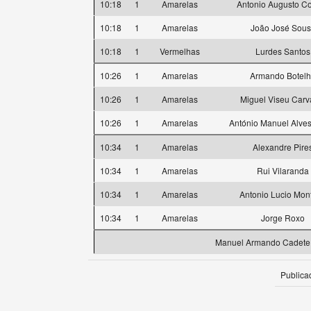
10:18
1
Amarelas
Antonio Augusto Co
10:18
1
Amarelas
João José Sou
10:18
1
Vermelhas
Lurdes Santos
10:26
1
Amarelas
Armando Botel
10:26
1
Amarelas
Miguel Viseu Carv
10:26
1
Amarelas
António Manuel Alve
10:34
1
Amarelas
Alexandre Pire
10:34
1
Amarelas
Rui Vilaranda
10:34
1
Amarelas
Antonio Lucio Mont
10:34
1
Amarelas
Jorge Roxo
Manuel Armando Cadete 
Publica