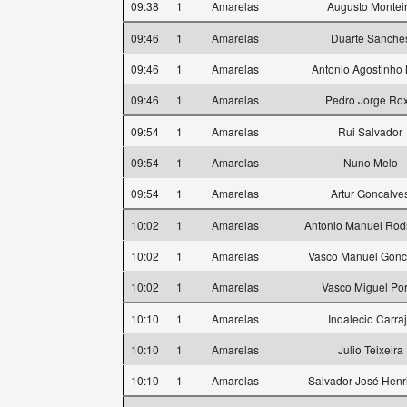
09:38
1
Amarelas
Augusto Montei
09:46
1
Amarelas
Duarte Sanche
09:46
1
Amarelas
Antonio Agostinho
09:46
1
Amarelas
Pedro Jorge Ro
09:54
1
Amarelas
Rui Salvador
09:54
1
Amarelas
Nuno Melo
09:54
1
Amarelas
Artur Goncalve
10:02
1
Amarelas
Antonio Manuel Rod
10:02
1
Amarelas
Vasco Manuel Gonc
10:02
1
Amarelas
Vasco Miguel Por
10:10
1
Amarelas
Indalecio Carra
10:10
1
Amarelas
Julio Teixeira
10:10
1
Amarelas
Salvador José Henr