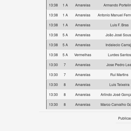
13:38
1 A
Amarelas
Armando Porteli
13:38
1 A
Amarelas
Antonio Manuel Fer
13:38
1 A
Amarelas
Luis F. Bras
13:38
5 A
Amarelas
João José Sou
13:38
5 A
Amarelas
Indalecio Carra
13:38
5 A
Vermelhas
Lurdes Santos
13:30
7
Amarelas
Jose Pedro Lea
13:30
7
Amarelas
Rui Martins
13:30
8
Amarelas
Luis Teixeira
13:30
8
Amarelas
Arlindo José Gonç
13:30
8
Amarelas
Marco Carvalho G
Publica