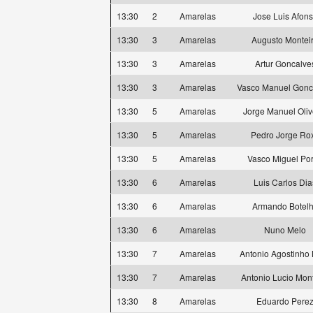
13:30
2
Amarelas
Jose Luis Afon
13:30
3
Amarelas
Augusto Montei
13:30
3
Amarelas
Artur Goncalve
13:30
3
Amarelas
Vasco Manuel Gonc
13:30
5
Amarelas
Jorge Manuel Oliv
13:30
5
Amarelas
Pedro Jorge Ro
13:30
5
Amarelas
Vasco Miguel Por
13:30
6
Amarelas
Luis Carlos Dia
13:30
6
Amarelas
Armando Botel
13:30
6
Amarelas
Nuno Melo
13:30
7
Amarelas
Antonio Agostinho
13:30
7
Amarelas
Antonio Lucio Mon
13:30
8
Amarelas
Eduardo Pere