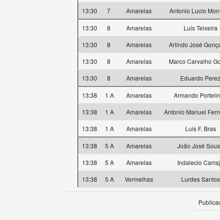
13:30
7
Amarelas
Antonio Lucio Mon
13:30
8
Amarelas
Luis Teixeira
13:30
8
Amarelas
Arlindo José Gonç
13:30
8
Amarelas
Marco Carvalho G
13:30
8
Amarelas
Eduardo Pere
13:38
1 A
Amarelas
Armando Porteli
13:38
1 A
Amarelas
Antonio Manuel Fer
13:38
1 A
Amarelas
Luis F. Bras
13:38
5 A
Amarelas
João José Sou
13:38
5 A
Amarelas
Indalecio Carra
13:38
5 A
Vermelhas
Lurdes Santos
Publica