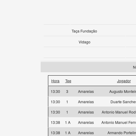
Taça Fundação
Vidago
N
Hora
Tee
Jogador
13:30
3
Amarelas
Augusto Montei
13:30
1
Amarelas
Duarte Sanche
13:30
1
Amarelas
Antonio Manuel Rod
13:38
1 A
Amarelas
Antonio Manuel Fer
13:38
1 A
Amarelas
Armando Porteli