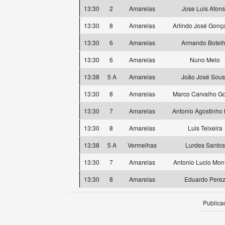
13:30
2
Amarelas
Jose Luis Afon
13:30
8
Amarelas
Arlindo José Gonç
13:30
6
Amarelas
Armando Botel
13:30
6
Amarelas
Nuno Melo
13:38
5 A
Amarelas
João José Sou
13:30
8
Amarelas
Marco Carvalho G
13:30
7
Amarelas
Antonio Agostinho
13:30
8
Amarelas
Luis Teixeira
13:38
5 A
Vermelhas
Lurdes Santos
13:30
7
Amarelas
Antonio Lucio Mon
13:30
8
Amarelas
Eduardo Pere
Publica