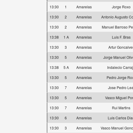
13:30
1
Amarelas
Jorge Roxo
13:30
2
Amarelas
Antonio Augusto Co
13:30
2
Amarelas
Manuel Barroso Pe
13:38
1 A
Amarelas
Luis F. Bras
13:30
3
Amarelas
Artur Goncalve
13:30
5
Amarelas
Jorge Manuel Oliv
13:38
5 A
Amarelas
Indalecio Carra
13:30
5
Amarelas
Pedro Jorge Ro
13:30
7
Amarelas
Jose Pedro Lea
13:30
5
Amarelas
Vasco Miguel Por
13:30
7
Amarelas
Rui Martins
13:30
6
Amarelas
Luis Carlos Dia
13:30
3
Amarelas
Vasco Manuel Gonc