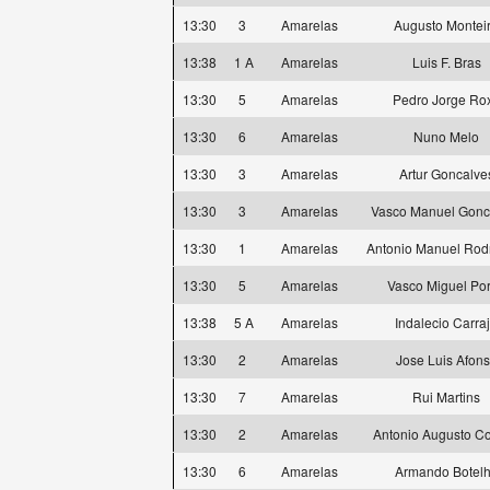
13:30
3
Amarelas
Augusto Montei
13:38
1 A
Amarelas
Luis F. Bras
13:30
5
Amarelas
Pedro Jorge Ro
13:30
6
Amarelas
Nuno Melo
13:30
3
Amarelas
Artur Goncalve
13:30
3
Amarelas
Vasco Manuel Gonc
13:30
1
Amarelas
Antonio Manuel Rod
13:30
5
Amarelas
Vasco Miguel Por
13:38
5 A
Amarelas
Indalecio Carra
13:30
2
Amarelas
Jose Luis Afon
13:30
7
Amarelas
Rui Martins
13:30
2
Amarelas
Antonio Augusto Co
13:30
6
Amarelas
Armando Botel