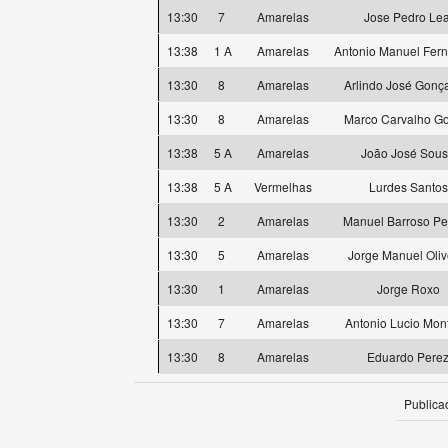
13:30
7
Amarelas
Jose Pedro Lea
13:38
1 A
Amarelas
Antonio Manuel Fer
13:30
8
Amarelas
Arlindo José Gonç
13:30
8
Amarelas
Marco Carvalho G
13:38
5 A
Amarelas
João José Sou
13:38
5 A
Vermelhas
Lurdes Santos
13:30
2
Amarelas
Manuel Barroso Pe
13:30
5
Amarelas
Jorge Manuel Oliv
13:30
1
Amarelas
Jorge Roxo
13:30
7
Amarelas
Antonio Lucio Mon
13:30
8
Amarelas
Eduardo Pere
Publica