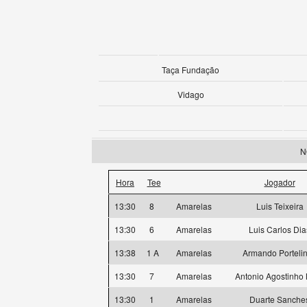
Taça Fundação
Vidago
N
Hora
Tee
Jogador
13:30
8
Amarelas
Luis Teixeira
13:30
6
Amarelas
Luis Carlos Dia
13:38
1 A
Amarelas
Armando Porteli
13:30
7
Amarelas
Antonio Agostinho
13:30
1
Amarelas
Duarte Sanche