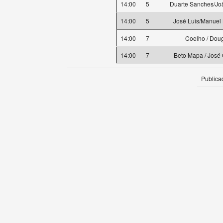
14:00
5
Duarte Sanches/Jo
14:00
5
José Luis/Manuel
14:00
7
Coelho / Dou
14:00
7
Beto Mapa / José
Publica