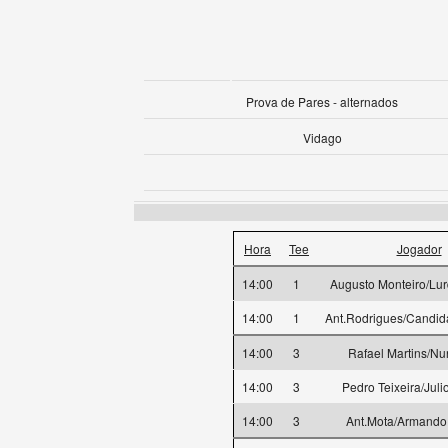
Prova de Pares - alternados
Vidago
Hora
Tee
Jogador
14:00
1
Augusto Monteiro/Lu
14:00
1
Ant.Rodrigues/Candid
14:00
3
Rafael Martins/N
14:00
3
Pedro Teixeira/Juli
14:00
3
Ant.Mota/Armando