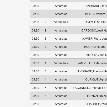
08:30
2
Amarelas
ANDRADE,Dario 
08:30
2
Amarelas
PIRES,Evandro J
08:30
2
Vermelhas
SAMPAIO MESQUI
08:30
3
Amarelas
CARDOSO,José Hen
08:30
3
Amarelas
XAVIER,Pedro Jorg
08:30
3
Amarelas
ROCHA,Hildebert
08:30
3
Amarelas
VITÓRIA,José C
08:30
4
Vermelhas
VAN ZELLER,Madalena
08:30
4
Amarelas
ANDRADE,Adelino Ma
08:30
4
Amarelas
OURIQUE,Agnelo
08:30
5
Amarelas
FAGUNDES,Emanuel Fer
08:30
5
Amarelas
REYNALDS,Nic
08:30
5
Amarelas
QUADROS,Paulo 