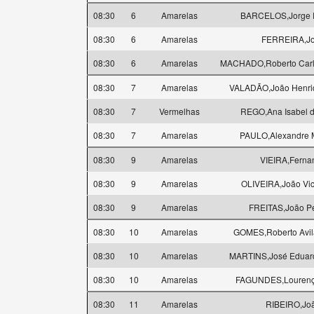
08:30
6
Amarelas
BARCELOS,Jorge 
08:30
6
Amarelas
FERREIRA,J
08:30
6
Amarelas
MACHADO,Roberto Carl
08:30
7
Amarelas
VALADÃO,João Henriq
08:30
7
Vermelhas
REGO,Ana Isabel 
08:30
7
Amarelas
PAULO,Alexandre M
08:30
9
Amarelas
VIEIRA,Ferna
08:30
9
Amarelas
OLIVEIRA,João Vict
08:30
9
Amarelas
FREITAS,João Pe
08:30
10
Amarelas
GOMES,Roberto Avil
08:30
10
Amarelas
MARTINS,José Eduard
08:30
10
Amarelas
FAGUNDES,Lourenç
08:30
11
Amarelas
RIBEIRO,Jo