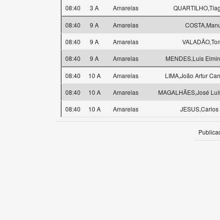
08:40
3 A
Amarelas
QUARTILHO,Tiago
08:40
9 A
Amarelas
COSTA,Manu
08:40
9 A
Amarelas
VALADÃO,To
08:40
9 A
Amarelas
MENDES,Luis Elmiro
08:40
10 A
Amarelas
LIMA,João Artur Ca
08:40
10 A
Amarelas
MAGALHÃES,José Luís
08:40
10 A
Amarelas
JESUS,Carlos F
Publica