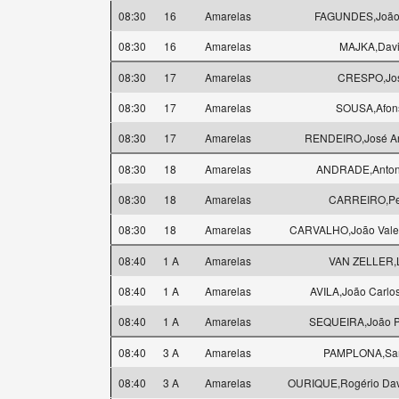
08:30
16
Amarelas
FAGUNDES,João
08:30
16
Amarelas
MAJKA,Dav
08:30
17
Amarelas
CRESPO,Jo
08:30
17
Amarelas
SOUSA,Afon
08:30
17
Amarelas
RENDEIRO,José An
08:30
18
Amarelas
ANDRADE,Anton
08:30
18
Amarelas
CARREIRO,Pe
08:30
18
Amarelas
CARVALHO,João Valen
08:40
1 A
Amarelas
VAN ZELLER,
08:40
1 A
Amarelas
AVILA,João Carlos
08:40
1 A
Amarelas
SEQUEIRA,João P
08:40
3 A
Amarelas
PAMPLONA,Sa
08:40
3 A
Amarelas
OURIQUE,Rogério Da