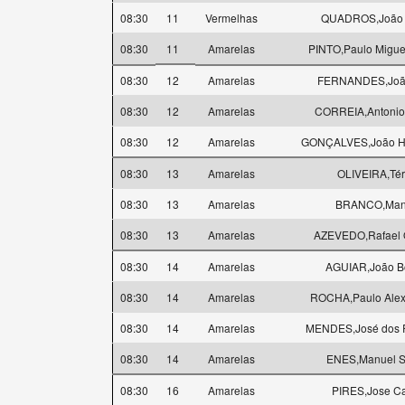
08:30
11
Vermelhas
QUADROS,João 
08:30
11
Amarelas
PINTO,Paulo Miguel
08:30
12
Amarelas
FERNANDES,João
08:30
12
Amarelas
CORREIA,Antonio
08:30
12
Amarelas
GONÇALVES,João He
08:30
13
Amarelas
OLIVEIRA,Tér
08:30
13
Amarelas
BRANCO,Man
08:30
13
Amarelas
AZEVEDO,Rafael 
08:30
14
Amarelas
AGUIAR,João B
08:30
14
Amarelas
ROCHA,Paulo Alex
08:30
14
Amarelas
MENDES,José dos R
08:30
14
Amarelas
ENES,Manuel 
08:30
16
Amarelas
PIRES,Jose Ca