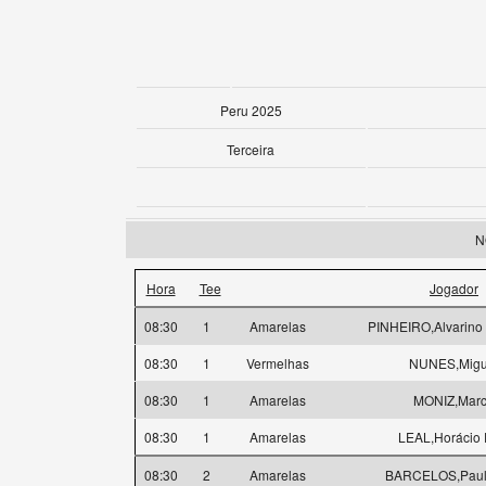
Peru 2025
Terceira
N
Hora
Tee
Jogador
08:30
1
Amarelas
PINHEIRO,Alvarino 
08:30
1
Vermelhas
NUNES,Migu
08:30
1
Amarelas
MONIZ,Mar
08:30
1
Amarelas
LEAL,Horácio P
08:30
2
Amarelas
BARCELOS,Paulo