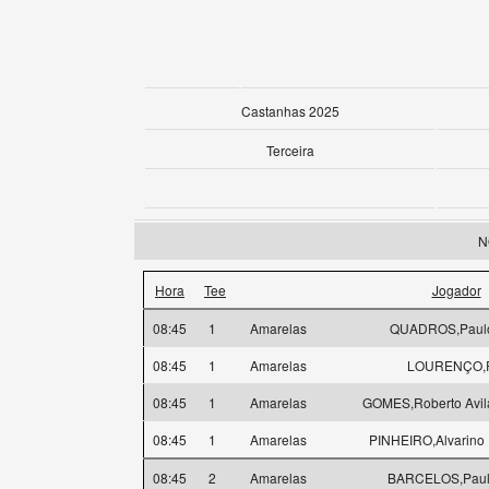
Castanhas 2025
Terceira
N
Hora
Tee
Jogador
08:45
1
Amarelas
QUADROS,Paulo 
08:45
1
Amarelas
LOURENÇO,
08:45
1
Amarelas
GOMES,Roberto Avil
08:45
1
Amarelas
PINHEIRO,Alvarino 
08:45
2
Amarelas
BARCELOS,Paulo