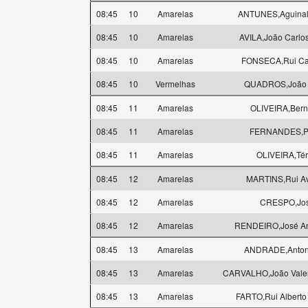
08:45
10
Amarelas
ANTUNES,Aguinal
08:45
10
Amarelas
AVILA,João Carlos
08:45
10
Amarelas
FONSECA,Rui Car
08:45
10
Vermelhas
QUADROS,João 
08:45
11
Amarelas
OLIVEIRA,Bern
08:45
11
Amarelas
FERNANDES,P
08:45
11
Amarelas
OLIVEIRA,Tér
08:45
12
Amarelas
MARTINS,Rui Av
08:45
12
Amarelas
CRESPO,Jo
08:45
12
Amarelas
RENDEIRO,José An
08:45
13
Amarelas
ANDRADE,Anton
08:45
13
Amarelas
CARVALHO,João Valen
08:45
13
Amarelas
FARTO,Rui Alberto