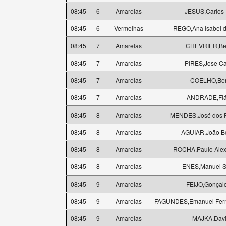
08:45
6
Amarelas
JESUS,Carlos F
08:45
6
Vermelhas
REGO,Ana Isabel 
08:45
7
Amarelas
CHEVRIER,Be
08:45
7
Amarelas
PIRES,Jose Ca
08:45
7
Amarelas
COELHO,Ber
08:45
7
Amarelas
ANDRADE,Flá
08:45
8
Amarelas
MENDES,José dos R
08:45
8
Amarelas
AGUIAR,João B
08:45
8
Amarelas
ROCHA,Paulo Alex
08:45
8
Amarelas
ENES,Manuel 
08:45
9
Amarelas
FEIJO,Gonçal
08:45
9
Amarelas
FAGUNDES,Emanuel Fer
08:45
9
Amarelas
MAJKA,Dav