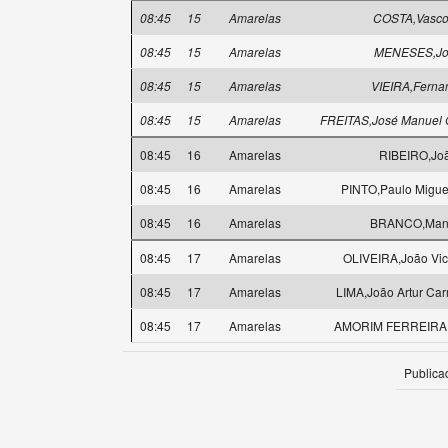
08:45
15
Amarelas
COSTA,Vasco
08:45
15
Amarelas
MENESES,Jo
08:45
15
Amarelas
VIEIRA,Ferna
08:45
15
Amarelas
FREITAS,José Manuel 
08:45
16
Amarelas
RIBEIRO,Jo
08:45
16
Amarelas
PINTO,Paulo Miguel
08:45
16
Amarelas
BRANCO,Man
08:45
17
Amarelas
OLIVEIRA,João Vict
08:45
17
Amarelas
LIMA,João Artur Ca
08:45
17
Amarelas
AMORIM FERREIRA,
Publica