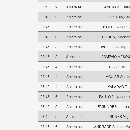
08:45
2
Amarelas
ANDRADE,Dario 
08:45
2
Amarelas
GARCIA,Pau
08:45
2
Amarelas
PIRES,Evandro J
08:45
3
Amarelas
ROCHA,Hildebert
08:45
3
Amarelas
BARCELOS,Jorge P
08:45
3
Vermelhas
SAMPAIO MESQUI
08:45
4
Amarelas
COSTA,Manu
08:45
4
Amarelas
AGUIAR,Adelin
08:45
4
Amarelas
VALADÃO,To
08:45
5
Amarelas
PAULO,Alexandre M
08:45
5
Amarelas
FAGUNDES,Lourenç
08:45
5
Vermelhas
NUNES,Migu
08:45
6
Amarelas
ANDRADE,Adelino Ma