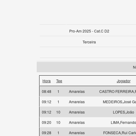
Pro-Am 2025 - Cat.C D2
Terceira
N
Hora
Tee
Jogador
08:48
1
Amarelas
CASTRO FERREIRA,R
09:12
1
Amarelas
MEDEIROS,José Ga
09:12
10
Amarelas
LOPES,João
09:20
10
Amarelas
LIMA,Fernand
09:28
1
Amarelas
FONSECA,Rui Carl