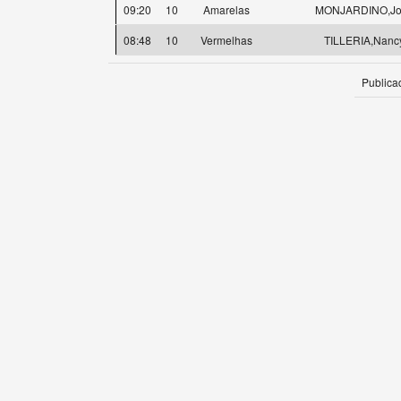
09:20
10
Amarelas
MONJARDINO,Jo
08:48
10
Vermelhas
TILLERIA,Nanc
Publica