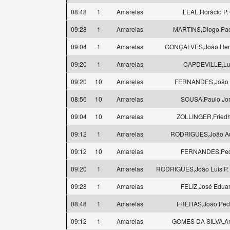
08:48
1
Amarelas
LEAL,Horácio P. 
09:28
1
Amarelas
MARTINS,Diogo Pa
09:04
1
Amarelas
GONÇALVES,João Henr
09:20
1
Amarelas
CAPDEVILLE,Lu
09:20
10
Amarelas
FERNANDES,João S
08:56
10
Amarelas
SOUSA,Paulo Jo
09:04
10
Amarelas
ZOLLINGER,Fried
09:12
1
Amarelas
RODRIGUES,João A
09:12
10
Amarelas
FERNANDES,Ped
09:20
1
Amarelas
RODRIGUES,João Luis P. 
09:28
1
Amarelas
FELIZ,José Edua
08:48
1
Amarelas
FREITAS,João Pedr
09:12
1
Amarelas
GOMES DA SILVA,An