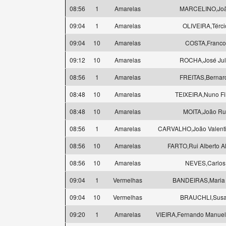
08:56
1
Amarelas
MARCELINO,Jo
09:04
1
Amarelas
OLIVEIRA,Térci
09:04
10
Amarelas
COSTA,Franco
09:12
10
Amarelas
ROCHA,José Jul
08:56
1
Amarelas
FREITAS,Bernar
08:48
10
Amarelas
TEIXEIRA,Nuno Fi
08:48
10
Amarelas
MOITA,João Ru
08:56
1
Amarelas
CARVALHO,João Valent
08:56
10
Amarelas
FARTO,Rui Alberto A
08:56
10
Amarelas
NEVES,Carlos
09:04
1
Vermelhas
BANDEIRAS,Maria 
09:04
10
Vermelhas
BRAUCHLI,Sus
09:20
1
Amarelas
VIEIRA,Fernando Manue