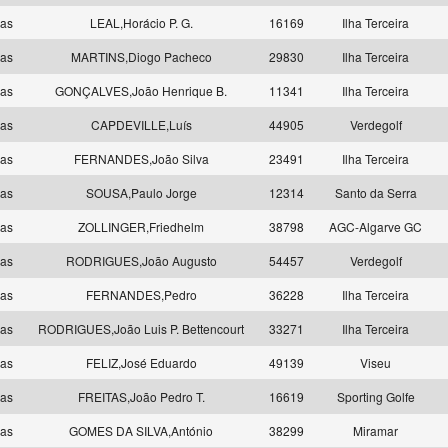
las
LEAL,Horácio P. G.
16169
Ilha Terceira
las
MARTINS,Diogo Pacheco
29830
Ilha Terceira
las
GONÇALVES,João Henrique B.
11341
Ilha Terceira
las
CAPDEVILLE,Luís
44905
Verdegolf
las
FERNANDES,João Silva
23491
Ilha Terceira
las
SOUSA,Paulo Jorge
12314
Santo da Serra
las
ZOLLINGER,Friedhelm
38798
AGC-Algarve GC
las
RODRIGUES,João Augusto
54457
Verdegolf
las
FERNANDES,Pedro
36228
Ilha Terceira
las
RODRIGUES,João Luis P. Bettencourt
33271
Ilha Terceira
las
FELIZ,José Eduardo
49139
Viseu
las
FREITAS,João Pedro T.
16619
Sporting Golfe
las
GOMES DA SILVA,António
38299
Miramar