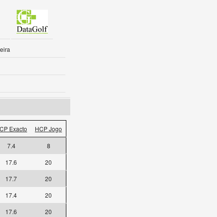
eira
CP Exacto
HCP Jogo
7.4
8
17.6
20
17.7
20
17.4
20
17.6
20