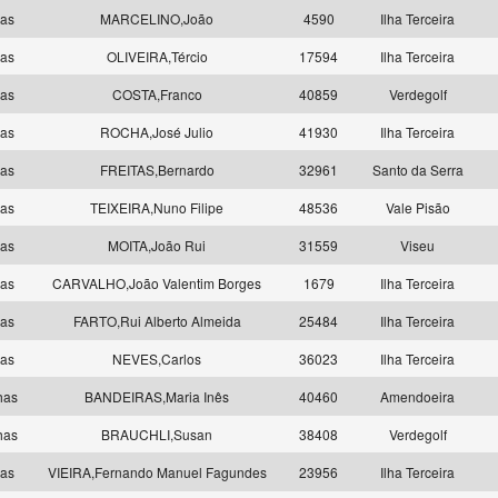
las
MARCELINO,João
4590
Ilha Terceira
las
OLIVEIRA,Tércio
17594
Ilha Terceira
las
COSTA,Franco
40859
Verdegolf
las
ROCHA,José Julio
41930
Ilha Terceira
las
FREITAS,Bernardo
32961
Santo da Serra
las
TEIXEIRA,Nuno Filipe
48536
Vale Pisão
las
MOITA,João Rui
31559
Viseu
las
CARVALHO,João Valentim Borges
1679
Ilha Terceira
las
FARTO,Rui Alberto Almeida
25484
Ilha Terceira
las
NEVES,Carlos
36023
Ilha Terceira
has
BANDEIRAS,Maria Inês
40460
Amendoeira
has
BRAUCHLI,Susan
38408
Verdegolf
las
VIEIRA,Fernando Manuel Fagundes
23956
Ilha Terceira