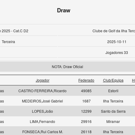
Draw
 2025 - Cat.C D2
Clube de Golf da Ilha Terc
Terceira
2025-10-11
Jogadores 33
NOTA: Draw Oficial
Jogador
Federado
Club/Equipa
H
las
CASTRO FERREIRA,Ricardo
49085
Estoril
las
MEDEIROS,José Gabriel
1687
Ilha Terceira
las
LOPES,João
12299
Santo da Serra
las
LIMA,Fernando
29916
Miramar
las
FONSECA,Rui Carlos M.
26118
Ilha Terceira